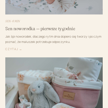
SEN · 6 MIN
Sen noworodka — pierwsze tygodnie
Jak śpi noworodek, dlaczego rytm dnia dopiero się tworzy i po czym
poznać, że maluszek potrzebuje odpoczynku.
CZYTAJ →