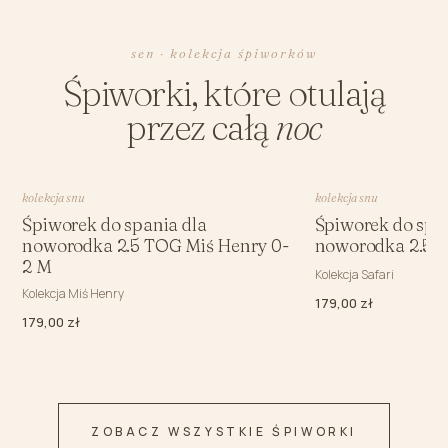
sen · kolekcja śpiworków
Śpiworki, które otulają
przez całą
noc
kolekcja snu
kolekcja snu
Śpiworek do spania dla
Śpiworek do spa
noworodka 2.5 TOG Miś Henry 0-
noworodka 2.5 T
2 M
Kolekcja Safari
Kolekcja Miś Henry
179,00 zł
179,00 zł
ZOBACZ WSZYSTKIE ŚPIWORKI