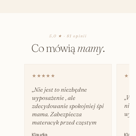
5,0 ★ · 81 opinii
Co mówią
mamy
.
★★★★★
★★
„Nie jest to niezbędne
„Wyd
wyposażenie , ale
nie 
zdecydowanie spokojniej śpi
wyci
mama. Zabezpiecza
materacyk przed częstym
praniem.”
Klaudia
Klaud