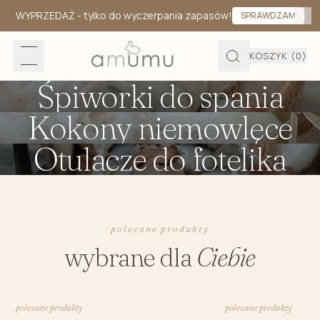
WYPRZEDAŻ
- tylko do wyczerpania zapasów!
SPRAWDZAM
KOSZYK
(0)
Śpiworki do spania
Kokony niemowlęce
Otulacze do fotelika
polecane produkty
wybrane dla
Ciebie
polecane produkty
polecane produkty