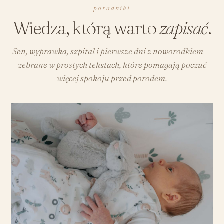
poradniki
Wiedza, którą warto
zapisać
.
Sen, wyprawka, szpital i pierwsze dni z noworodkiem —
zebrane w prostych tekstach, które pomagają poczuć
więcej spokoju przed porodem.