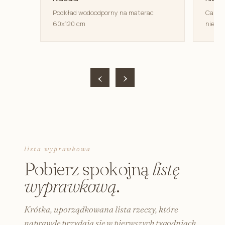
Podkład wodoodporny na materac
Canpol
60x120 cm
niemow
‹
›
lista wyprawkowa
Pobierz spokojną
listę
wyprawkową
.
Krótka, uporządkowana lista rzeczy, które
naprawdę przydają się w pierwszych tygodniach.