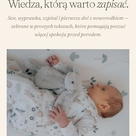
Wiedza, którą warto
zapisać
.
Sen, wyprawka, szpital i pierwsze dni z noworodkiem —
zebrane w prostych tekstach, które pomagają poczuć
więcej spokoju przed porodem.