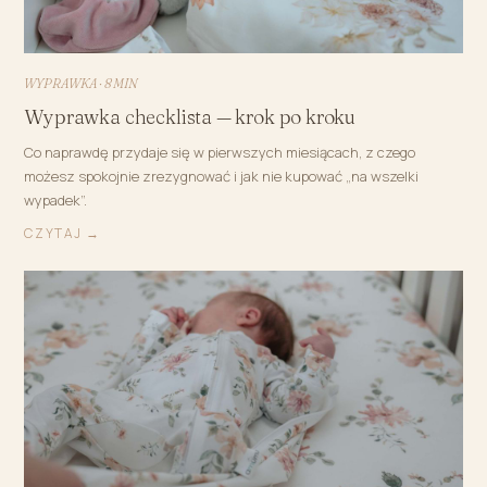
WYPRAWKA · 8 MIN
Wyprawka checklista — krok po kroku
Co naprawdę przydaje się w pierwszych miesiącach, z czego
możesz spokojnie zrezygnować i jak nie kupować „na wszelki
wypadek”.
CZYTAJ →