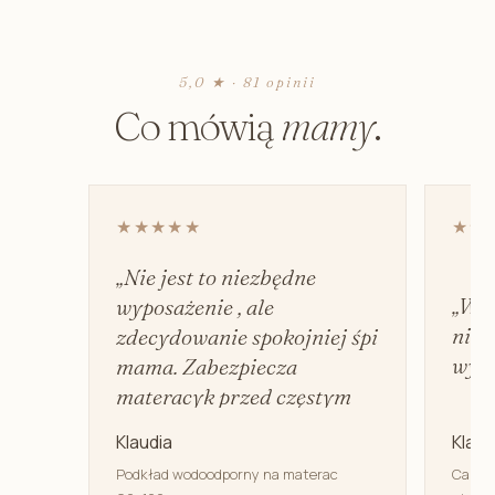
5,0 ★ · 81 opinii
Co mówią
mamy
.
★★★★★
★★
„Nie jest to niezbędne
„Wyd
wyposażenie , ale
nie 
zdecydowanie spokojniej śpi
wyci
mama. Zabezpiecza
materacyk przed częstym
praniem.”
Klaudia
Klaud
Podkład wodoodporny na materac
Canpol