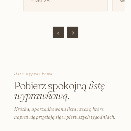
60x120 cm
niemow
‹
›
lista wyprawkowa
Pobierz spokojną
listę
wyprawkową
.
Krótka, uporządkowana lista rzeczy, które
naprawdę przydają się w pierwszych tygodniach.