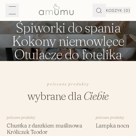
KOSZYK
(0)
Śpiworki do spania
Kokony niemowlęce
Otulacze do fotelika
polecane produkty
wybrane dla
Ciebie
polecane produkty
polecane produkty
Chustka z daszkiem muślinowa
Lampka nocna l
Króliczek Teodor