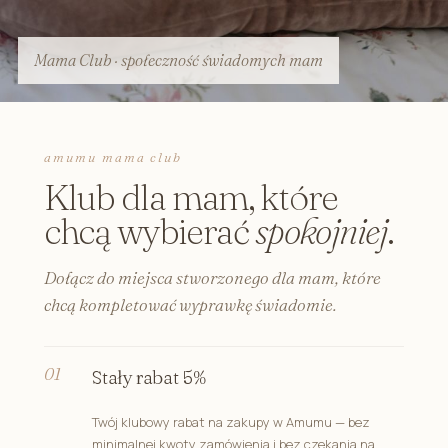
Mama Club · społeczność świadomych mam
amumu mama club
Klub dla mam, które
chcą wybierać
spokojniej
.
Dołącz do miejsca stworzonego dla mam, które
chcą kompletować wyprawkę świadomie.
Stały rabat 5%
Twój klubowy rabat na zakupy w Amumu — bez
minimalnej kwoty zamówienia i bez czekania na