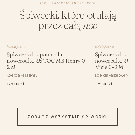
sen · kolekcja śpiworków
Śpiworki, które otulają
przez całą
noc
kolekcja snu
kolekcja snu
Śpiworek do spania dla
Śpiworek do spa
noworodka 2.5 TOG Miś Henry 0-
noworodka 2.5 
2 M
Misie 0-2 M
Kolekcja Miś Henry
Kolekcja Pastelowe Misie
179,00 zł
179,00 zł
ZOBACZ WSZYSTKIE ŚPIWORKI