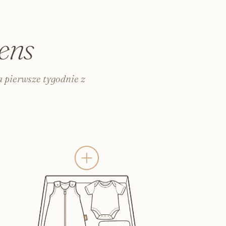
zka i do szpitala
o karmienia i pielęgnacji
włosów
ens
 kursy
a dorosłych
 pierwsze tygodnie z