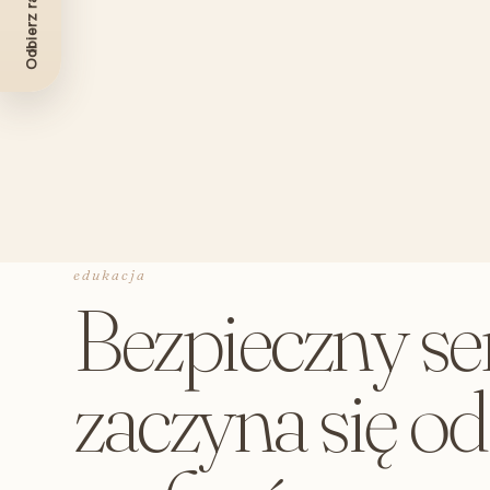
Odbierz rabat -10%
edukacja
Bezpieczny se
zaczyna się o