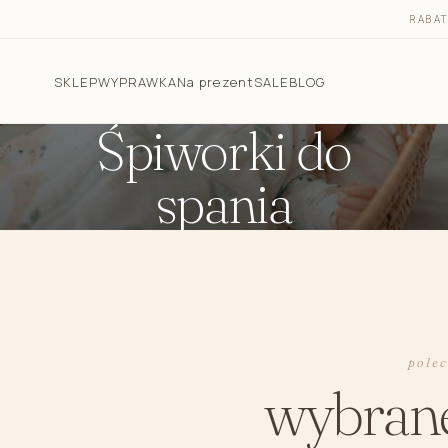
RABA
SKLEP
WYPRAWKA
Na prezent
SALE
BLOG
Śpiworki do
spania
Pościel dla dzieci
Śpiworki do spania
Otulacz do spania - śpiworek 2w1
Śpiworek do spania dla niemowlaka letni 1.0 TOG
Śpiworek do spania dla niemowlaka całoroczny 2.5
TOG
pole
Śpiworek z nogawkami 1.0 TOG i 2.5 TOG
wybran
Rożki niemowlęce
Kokony niemowlęce