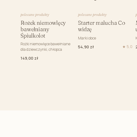
Prześcieradła dla dzieci
Prześcieradło do łóżeczka
polecane produkty
polecane produkty
Rożek niemowlęcy
Starter malucha Co
Prześcieradła do dostawki
bawełniany
widzę
Prześcieradło do kosza mojżesza
Śpiulkolot
Marki obce
Podkład ochronny na materac
Rożki niemowlęce bawełniane
54,90 zł
★ 5,0
dla dziewczynki, chłopca
Poduszki
149,00 zł
Poduszka starszaka do pościeli
Poduszki przedszkolaka
Poduszki przytulanki- zwierzaki
Grzechotki dla dzieci
Gryzaki dla niemowląt
Książki dla dzieci