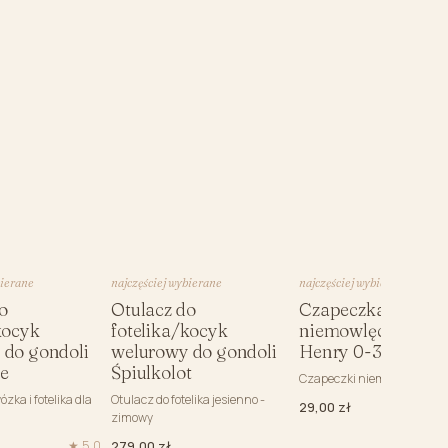
bierane
najczęściej wybierane
najczęściej wybierane
o
Otulacz do
Czapeczka
kocyk
fotelika/kocyk
niemowlęca Miś
 do gondoli
welurowy do gondoli
Henry 0-3m
te
Śpiulkolot
Czapeczki niemowlęce
ózka i fotelika dla
Otulacz do fotelika jesienno -
29,00 zł
zimowy
★ 5,0
279,00 zł