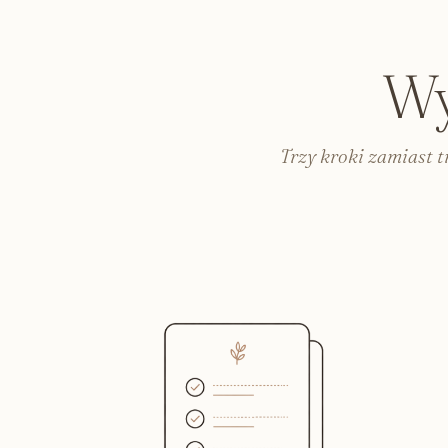
Zabawki sensoryczne
Karty i książeczki kontrastowe
Lalki dla dzieci
Wy
Plakaty do pokoju dziecka
Lampki do pokoju dziecięcego
Trzy kroki zamiast 
Safari