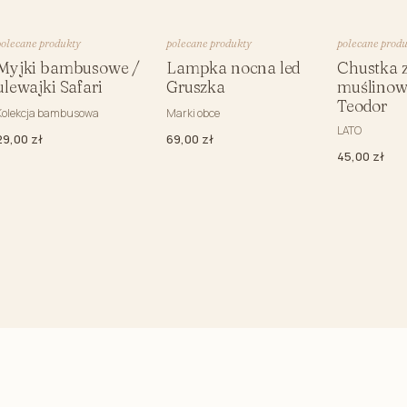
Kocyk l
Kocyki 
polecane produkty
polecane produkty
polecane prod
Kocyk P
Myjki bambusowe /
Lampka nocna led
Chustka 
ulewajki Safari
Gruszka
muślinow
Poduszki 
Teodor
Kolekcja bambusowa
Marki obce
LATO
29,00 zł
69,00 zł
45,00 zł
Kombinezon niemowlęcy
Szlafrok/ 
Pajacyki niemowlęce
Poduszki d
Body niemowlęce
Organizery