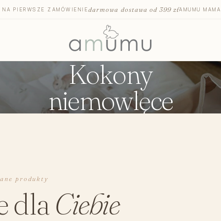
darmowa dostawa od 399 zł
T NA PIERWSZE ZAMÓWIENIE
AMUMU MAMA
Kokony
niemowlęce
Otulacze i pieluszki bambusowe
Otulacze do
Mata na przewijak
Otulacz 
Pojemniki na akcesoria
Otulacz 
Ręczniki i okrycia kąpielowe
Kocyk do fo
Kosmetyki dla dzieci
Antypotow
Szczotka dla niemowląt
Podróżna m
cane produkty
Akcesoria dla niemowląt
Prześciera
e dla
Ciebie
Środki czystości bezpieczne dla dzieci
Kocyki dzi