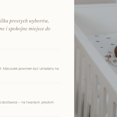
kilka prostych wyborów,
e i spokojne miejsce do
t. Maluszek powinien być układany na
ub dostawce — na twardym, płaskim
.