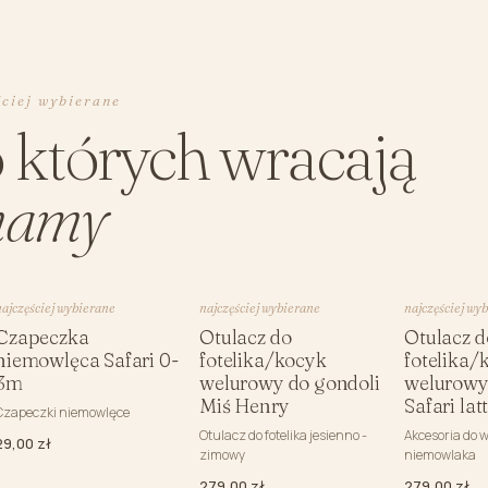
ściej wybierane
o których wracają
amy
najczęściej wybierane
najczęściej wybierane
najczęściej wy
Czapeczka
Otulacz do
Otulacz d
niemowlęca Safari 0-
fotelika/kocyk
fotelika/
3m
welurowy do gondoli
welurowy
Miś Henry
Safari lat
Czapeczki niemowlęce
Otulacz do fotelika jesienno -
Akcesoria do w
29,00 zł
zimowy
niemowlaka
279,00 zł
279,00 zł