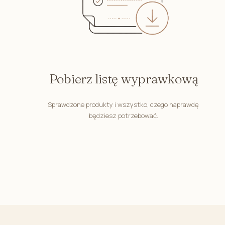
Pastelowe Misie
Miś Henry
Magiczny Ogród
Zaczarowane Dalie
Śpiulkolot
Pobierz listę wyprawkową
Bunny Line
Króliczek Teodor
Sprawdzone produkty i wszystko, czego naprawdę
będziesz potrzebować.