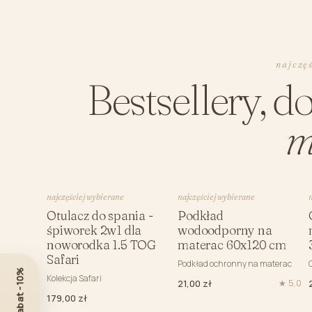
najczę
Bestsellery, d
m
najczęściej wybierane
najczęściej wybierane
Otulacz do spania -
Podkład
śpiworek 2w1 dla
wodoodporny na
noworodka 1.5 TOG
materac 60x120 cm
Safari
Podkład ochronny na materac
Kolekcja Safari
21,00 zł
★ 5,0
179,00 zł