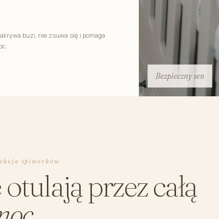
zakrywa buzi, nie zsuwa się i pomaga
oc.
Bezpieczny sen
lekcja śpiworków
 otulają przez całą
noc