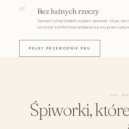
03
Bez luźnych rzeczy
Zamiast luźnej kołderki wybierz śpiworek. Otula, nie 
utrzymać komfortową temperaturę snu przez całą n
PEŁNY PRZEWODNIK SNU
sen · ko
Śpiworki, które