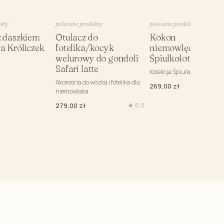
ight (bez wypełnienia)
Niemowlaka
ukty
polecane produkty
polecane produkty
rzedszkolaka
z daszkiem
Otulacz do
Kokon
a Króliczek
fotelika/kocyk
niemowlęcy/gnia
z uszami
welurowy do gondoli
Śpiulkolot
Safari latte
Kolekcja Śpiulkolot
Akcesoria do wózka i fotelika dla
269,00 zł
niemowlaka
279,00 zł
★ 5,0
kimono ciążowe
o karmienia
 i kosmetyczki