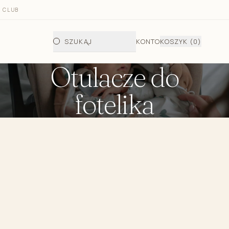
 CLUB
SZUKAJ
KONTO
KOSZYK
(0)
Otulacze do
fotelika
 fotelika i gondoli
do fotelika i gondoli jesienno - zimowy
letni do fotelika
telika i wózka/półśpiworek
a wkładka bambusowa do fotelika
ata do przewijania dziecka
dła do gondoli
ecięce