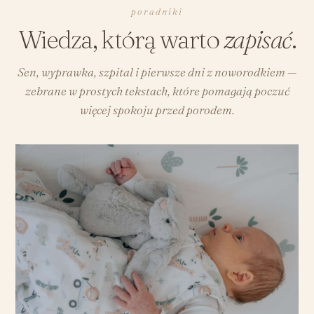
poradniki
Wiedza, którą warto
zapisać
.
Sen, wyprawka, szpital i pierwsze dni z noworodkiem —
zebrane w prostych tekstach, które pomagają poczuć
więcej spokoju przed porodem.