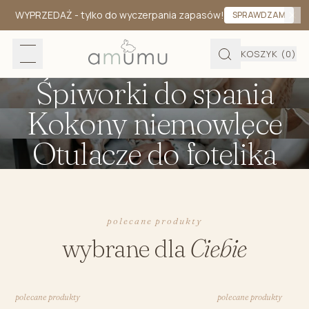
WYPRZEDAŻ
- tylko do wyczerpania zapasów!
SPRAWDZAM
KOSZYK
(0)
Śpiworki do spania
Kokony niemowlęce
Otulacze do fotelika
polecane produkty
wybrane dla
Ciebie
polecane produkty
polecane produkty