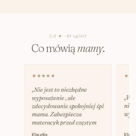
5,0 ★ · 81 opinii
Co mówią
mamy
.
★★★★★
★★
„Nie jest to niezbędne
„Wyd
wyposażenie , ale
nie 
zdecydowanie spokojniej śpi
wyci
mama. Zabezpiecza
materacyk przed częstym
praniem.”
Klaudia
Klaud