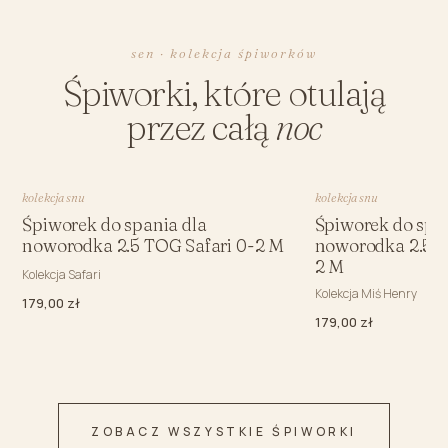
sen · kolekcja śpiworków
Śpiworki, które otulają
przez całą
noc
kolekcja snu
kolekcja snu
Śpiworek do spania dla
Śpiworek do spa
noworodka 2.5 TOG Safari 0-2 M
noworodka 2.5 
2 M
Kolekcja Safari
Kolekcja Miś Henry
179,00 zł
179,00 zł
ZOBACZ WSZYSTKIE ŚPIWORKI