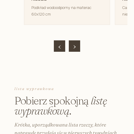
Podkład wodoodporny na materac
Canpol
60x120 cm
niemow
‹
›
lista wyprawkowa
Pobierz spokojną
listę
wyprawkową
.
Krótka, uporządkowana lista rzeczy, które
naprawdę przydają się w pierwszych tygodniach.