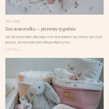
SEN · 6 MIN
Sen noworodka — pierwsze tygodnie
Jak śpi noworodek, dlaczego rytm dnia dopiero się tworzy i po czym
poznać, że maluszek potrzebuje odpoczynku.
CZYTAJ →