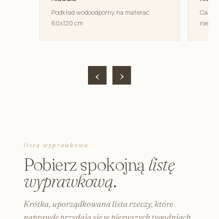
Podkład wodoodporny na materac
Canpol
60x120 cm
niemow
‹
›
lista wyprawkowa
Pobierz spokojną
listę
wyprawkową
.
Krótka, uporządkowana lista rzeczy, które
naprawdę przydają się w pierwszych tygodniach.