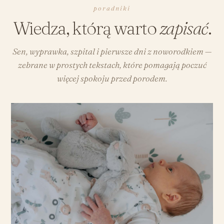
poradniki
Wiedza, którą warto
zapisać
.
Sen, wyprawka, szpital i pierwsze dni z noworodkiem —
zebrane w prostych tekstach, które pomagają poczuć
więcej spokoju przed porodem.