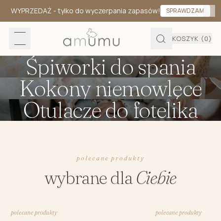
WYPRZEDAŻ
- tylko do wyczerpania zapasów!
SPRAWDZAM
KOSZYK
(0)
Śpiworki do spania
Kokony niemowlęce
Otulacze do fotelika
polecane produkty
wybrane dla
Ciebie
polecane produkty
polecane produkty