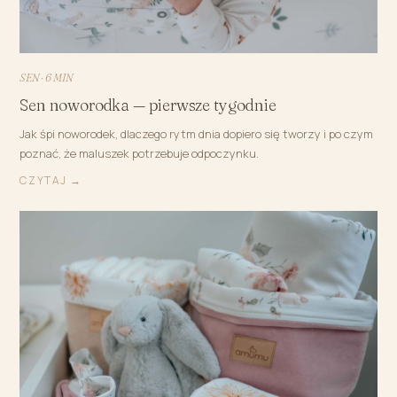
SEN · 6 MIN
Sen noworodka — pierwsze tygodnie
Jak śpi noworodek, dlaczego rytm dnia dopiero się tworzy i po czym
poznać, że maluszek potrzebuje odpoczynku.
CZYTAJ →