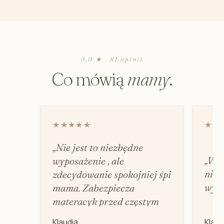
5,0 ★ · 81 opinii
Co mówią
mamy
.
★★★★★
★★
„Nie jest to niezbędne
„Wyd
wyposażenie , ale
nie 
zdecydowanie spokojniej śpi
wyci
mama. Zabezpiecza
materacyk przed częstym
praniem.”
Klaudia
Klaud