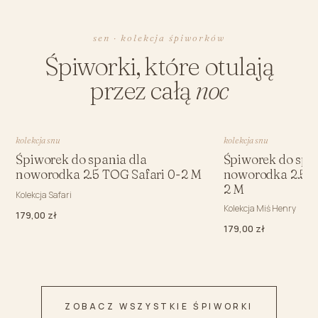
sen · kolekcja śpiworków
Śpiworki, które otulają
przez całą
noc
kolekcja snu
kolekcja snu
Śpiworek do spania dla
Śpiworek do spa
noworodka 2.5 TOG Safari 0-2 M
noworodka 2.5 
2 M
Kolekcja Safari
Kolekcja Miś Henry
179,00 zł
179,00 zł
ZOBACZ WSZYSTKIE ŚPIWORKI