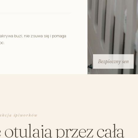
.
zakrywa buzi, nie zsuwa się i pomaga
oc.
Bezpieczny sen
lekcja śpiworków
 otulają przez całą