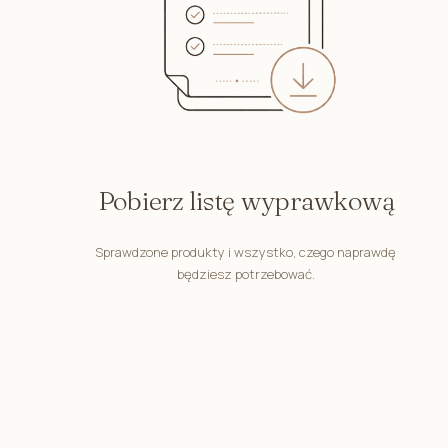
Safari
Pastelowe Misie
Miś Henry
Magiczny Ogród
Zaczarowane Dalie
Śpiulkolot
Pobierz listę wyprawkową
Bunny Line
Króliczek Teodor
Sprawdzone produkty i wszystko, czego naprawdę
będziesz potrzebować.