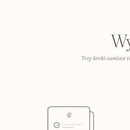
Książki dla dzieci
Zabawki sensoryczne
Karty i książeczki kontrastowe
Lalki dla dzieci
Wy
Plakaty do pokoju dziecka
Lampki do pokoju dziecięcego
Trzy kroki zamiast 