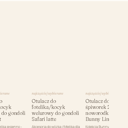
bierane
najczęściej wybierane
najczęściej wybierane
o
Otulacz do
Otulacz do spania 
kocyk
fotelika/kocyk
śpiworek 2w1 dla
 do gondoli
welurowy do gondoli
noworodka 1.5 TO
t
Safari latte
Bunny Line
elika jesienno -
Akcesoria do wózka i fotelika dla
Kolekcja Bunny Line