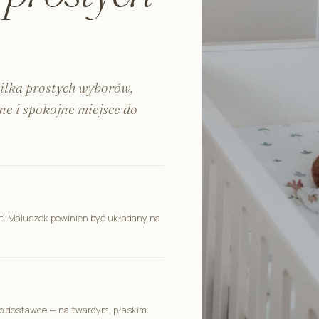
kilka prostych wyborów,
e i spokojne miejsce do
t. Maluszek powinien być układany na
ub dostawce — na twardym, płaskim