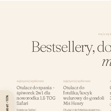
najczę
Bestsellery, d
m
najczęściej wybierane
najczęściej wybierane
Otulacz do spania -
Otulacz do
śpiworek 2w1 dla
fotelika/kocyk
noworodka 1.5 TOG
welurowy do gondoli
Safari
Miś Henry
Kolekcja Safari
Otulacz do fotelika jesienno -