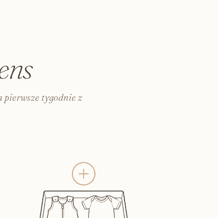
 i kosmetyczki
zka i do szpitala
o karmienia i pielęgnacji
włosów
ens
 kursy
a dorosłych
 pierwsze tygodnie z