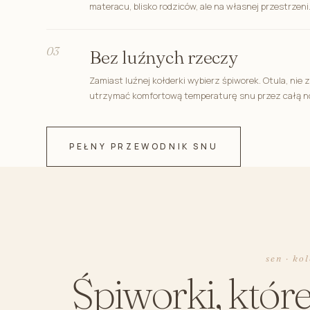
materacu, blisko rodziców, ale na własnej przestrzeni
03
Bez luźnych rzeczy
Zamiast luźnej kołderki wybierz śpiworek. Otula, nie 
utrzymać komfortową temperaturę snu przez całą n
PEŁNY PRZEWODNIK SNU
sen · ko
Śpiworki, które