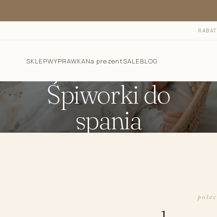
RABA
SKLEP
WYPRAWKA
Na prezent
SALE
BLOG
Śpiworki do
spania
Pościel dla dzieci
Śpiworki do spania
Otulacz do spania - śpiworek 2w1
Śpiworek do spania dla niemowlaka letni 1.0 TOG
Śpiworek do spania dla niemowlaka całoroczny 2.5
TOG
pole
Śpiworek z nogawkami 1.0 TOG i 2.5 TOG
Rożki niemowlęce