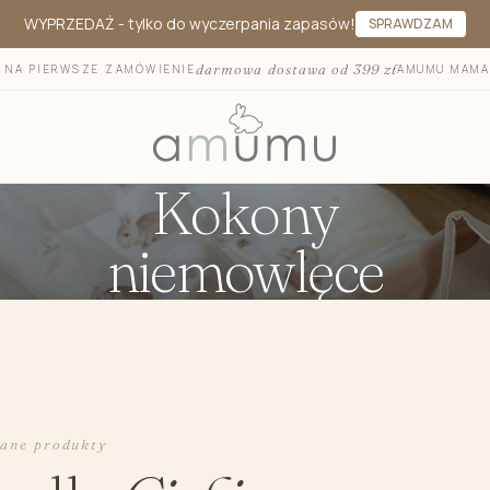
WYPRZEDAŻ
- tylko do wyczerpania zapasów!
SPRAWDZAM
darmowa dostawa od 399 zł
T NA PIERWSZE ZAMÓWIENIE
AMUMU MAMA
Kokony
niemowlęce
Otulacze i pieluszki bambusowe
Otulacze do
Mata na przewijak
Otulacz 
Pojemniki na akcesoria
Otulacz 
Ręczniki i okrycia kąpielowe
Kocyk do fo
Kosmetyki dla dzieci
Antypotow
Szczotka dla niemowląt
Podróżna m
cane produkty
Akcesoria dla niemowląt
Prześciera