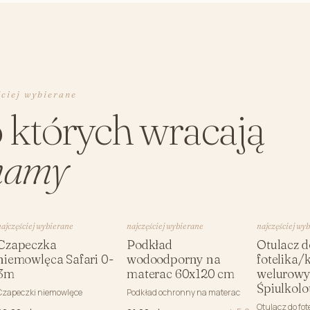
ściej wybierane
o których wracają
amy
najczęściej wybierane
najczęściej wybierane
najczęściej wy
Czapeczka
Podkład
Otulacz d
niemowlęca Safari 0-
wodoodporny na
fotelika/
3m
materac 60x120 cm
welurowy
Śpiulkolo
Czapeczki niemowlęce
Podkład ochronny na materac
Otulacz do fot