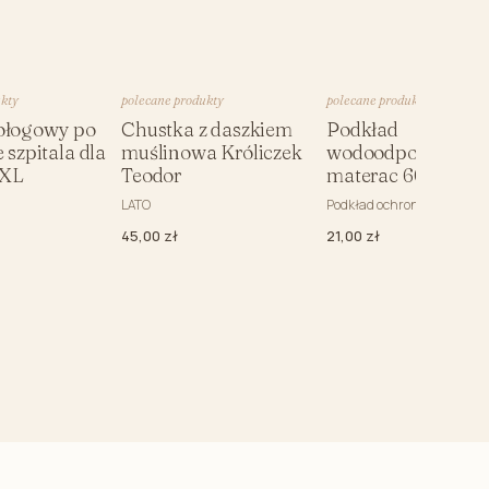
ecięce
ight (bez wypełnienia)
Niemowlaka
ukty
polecane produkty
polecane produkty
rzedszkolaka
ołogowy po
Chustka z daszkiem
Podkład
 szpitala dla
muślinowa Króliczek
wodoodporny na
z uszami
XL
Teodor
materac 60x120 c
LATO
Podkład ochronny na mate
45,00 zł
21,00 zł
kimono ciążowe
o karmienia