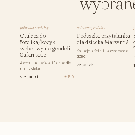
wybran
Kokony niemowlęce
Prześcieradła dla dzieci
Prześcieradło do łóżeczka
polecane produkty
polecane produkty
Otulacz do
Poduszka przytulanka
Prześcieradła do dostawki
fotelika/kocyk
dla dziecka Marzymiś
Prześcieradło do kosza mojżesza
welurowy do gondoli
Kolekcje pościeli i akcesoriów dla
Safari latte
Podkład ochronny na materac
dzieci
Akcesoria do wózka i fotelika dla
25,00 zł
Poduszki
niemowlaka
Poduszka starszaka do pościeli
279,00 zł
★ 5,0
Poduszki przedszkolaka
Poduszki przytulanki- zwierzaki
Grzechotki dla dzieci
Gryzaki dla niemowląt