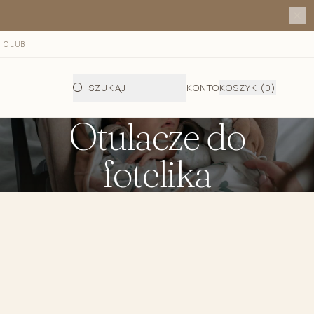
 CLUB
SZUKAJ
KONTO
KOSZYK
(0)
Otulacze do
fotelika
 fotelika i gondoli
do fotelika i gondoli jesienno - zimowy
letni do fotelika
telika i wózka/półśpiworek
a wkładka bambusowa do fotelika
ata do przewijania dziecka
dła do gondoli