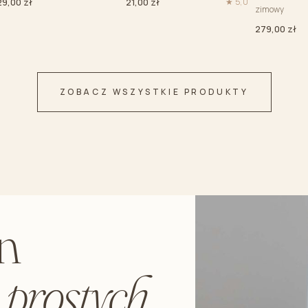
29,00 zł
21,00 zł
★ 5,0
zimowy
279,00 zł
ZOBACZ WSZYSTKIE PRODUKTY
n
d
prostych