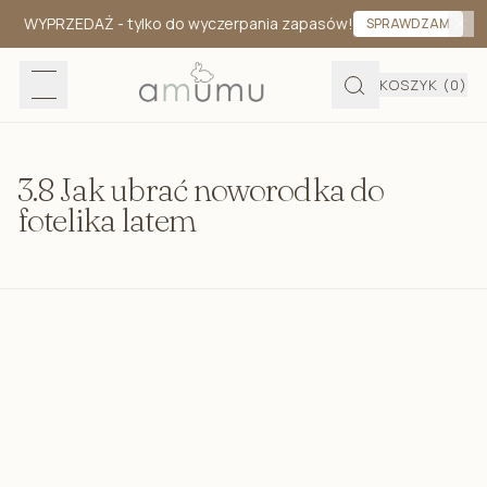
WYPRZEDAŻ
- tylko do wyczerpania zapasów!
SPRAWDZAM
KOSZYK
(0)
3.8 Jak ubrać noworodka do
fotelika latem