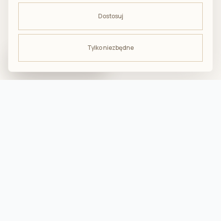
Dostosuj
Tylko niezbędne
ODBIERZ -10%
na pierwsze zakupy
troska · komfort · bliskość