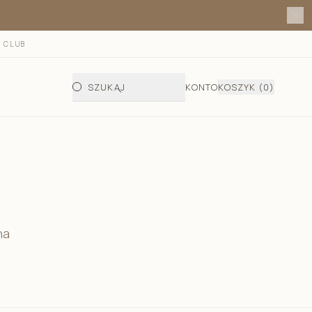
 CLUB
SZUKAJ
KONTO
KOSZYK
(0)
 fotelika i gondoli
do fotelika i gondoli jesienno - zimowy
letni do fotelika
na
telika i wózka/półśpiworek
a wkładka bambusowa do fotelika
ata do przewijania dziecka
dła do gondoli