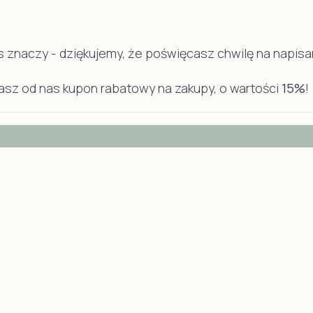
Środki czystości bezpieczne dla dzieci
Kocyki dzi
Kocyk l
s znaczy - dziękujemy, że poświęcasz chwilę na napisan
Kocyki 
Kocyk P
sz od nas kupon rabatowy na zakupy, o wartości
15%
!
Poduszki 
Kombinezon niemowlęcy
Szlafrok/ 
Pajacyki niemowlęce
Poduszki d