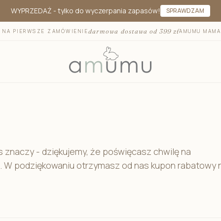
WYPRZEDAŻ
- tylko do wyczerpania zapasów!
SPRAWDZAM
darmowa dostawa od 399 zł
T NA PIERWSZE ZAMÓWIENIE
AMUMU MAMA
Otulacze i pieluszki bambusowe
Otulacze do
Mata na przewijak
Otulacz 
Pojemniki na akcesoria
Otulacz 
as znaczy - dziękujemy, że poświęcasz chwilę na
Ręczniki i okrycia kąpielowe
ji. W podziękowaniu otrzymasz od nas kupon rabatowy 
Kocyk do fo
Kosmetyki dla dzieci
Antypotow
Szczotka dla niemowląt
Podróżna m
Akcesoria dla niemowląt
Prześciera