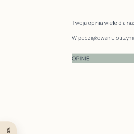
Kokony niemowlęce
Prześcieradła dla dzieci
Twoja opinia wiele dla na
Prześcieradło do łóżeczka
Prześcieradła do dostawki
W podziękowaniu otrzyma
Prześcieradło do kosza mojżesza
Podkład ochronny na materac
OPINIE
Poduszki
Poduszka starszaka do pościeli
Poduszki przedszkolaka
Poduszki przytulanki- zwierzaki
Grzechotki dla dzieci
Gryzaki dla niemowląt