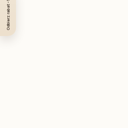
Odbierz rabat -10%
Książki dla dzieci
Zabawki sensoryczne
Karty i książeczki kontrastowe
Lalki dla dzieci
Plakaty do pokoju dziecka
Lampki do pokoju dziecięcego