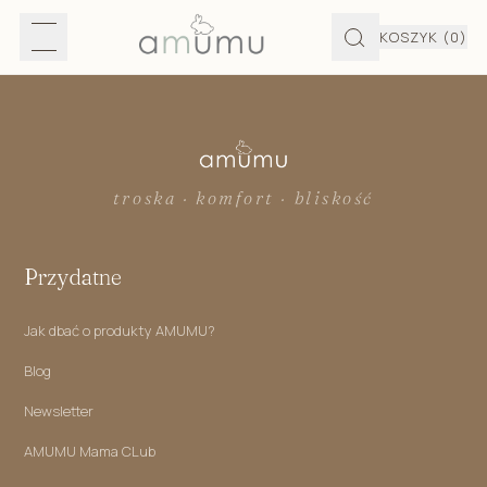
KOSZYK
(0)
troska · komfort · bliskość
Przydatne
Jak dbać o produkty AMUMU?
Blog
Newsletter
AMUMU Mama CLub