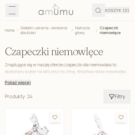
KOSZYK
(0)
Dodatki i ubrania – akcesoria
Nakrycia
Czapeczki
Home
/
/
/
dla dzieci
głowy
niemowlęce
Czapeczki niemowlęce
Znajdujące się w naszej ofercie czapeczki dla niemowlaka to
doskonały wybór na lato oraz na zimę. Wrażliwa skóra noworodka
potrzebuje ochrony zarówno przed chłodem, jak i przed
Pokaż więcej
szkodliwymi dla niej promieniami słonecznymi. Produkty te zostały
wykonane z najwyższej jakości bawełny z dodatkiem elastanu.
Produkty: 24
Filtry
Sprawia to, że są całkowicie bezpieczne dla dziecka, nie zawierają
toksycznych substancji, nie powodują podrażnień i reakcji
alergicznych, a jednocześnie doskonale dopasowują się do
kształtu jego głowy.