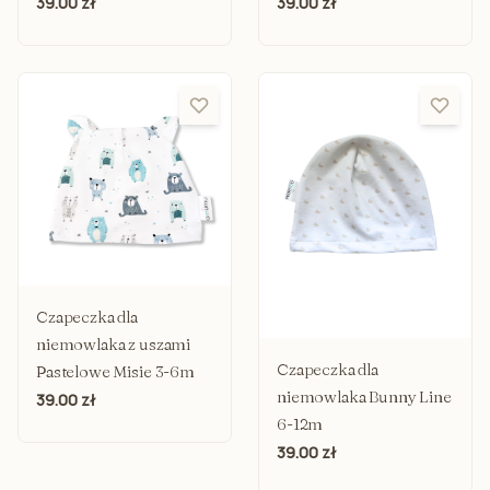
39.00 zł
39.00 zł
Czapeczka dla
niemowlaka z uszami
Czapeczka dla
Pastelowe Misie 3-6m
niemowlaka Bunny Line
39.00 zł
6-12m
39.00 zł