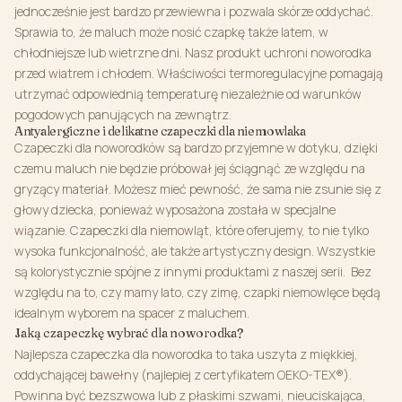
jednocześnie jest bardzo przewiewna i pozwala skórze oddychać.
Sprawia to, że maluch może nosić czapkę także latem, w
chłodniejsze lub wietrzne dni. Nasz produkt uchroni noworodka
przed wiatrem i chłodem. Właściwości termoregulacyjne pomagają
utrzymać odpowiednią temperaturę niezależnie od warunków
pogodowych panujących na zewnątrz.
Antyalergiczne i delikatne czapeczki dla niemowlaka
Czapeczki dla noworodków są bardzo przyjemne w dotyku, dzięki
czemu maluch nie będzie próbował jej ściągnąć ze względu na
gryzący materiał. Możesz mieć pewność, że sama nie zsunie się z
głowy dziecka, ponieważ wyposażona została w specjalne
wiązanie. Czapeczki dla niemowląt, które oferujemy, to nie tylko
wysoka funkcjonalność, ale także artystyczny design. Wszystkie
są kolorystycznie spójne z innymi produktami z naszej serii. Bez
względu na to, czy mamy lato, czy zimę, czapki niemowlęce będą
idealnym wyborem na spacer z maluchem.
Jaką czapeczkę wybrać dla noworodka?
Najlepsza czapeczka dla noworodka to taka uszyta z miękkiej,
oddychającej bawełny (najlepiej z certyfikatem OEKO-TEX®).
Powinna być bezszwowa lub z płaskimi szwami, nieuciskająca,