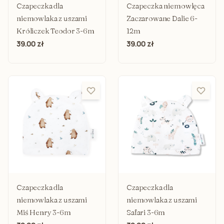
Czapeczka dla
Czapeczka niemowlęca
niemowlaka z uszami
Zaczarowane Dalie 6-
Króliczek Teodor 3-6m
12m
39.00 zł
39.00 zł
Czapeczka dla
Czapeczka dla
niemowlaka z uszami
niemowlaka z uszami
Miś Henry 3-6m
Safari 3-6m