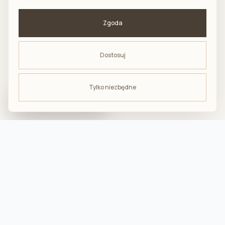
Zgoda
Dostosuj
Tylko niezbędne
ODBIERZ -10%
na pierwsze zakupy
troska · komfort · bliskość