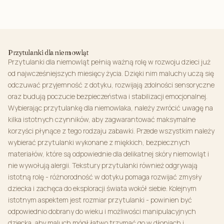
Przytulanki dla niemowląt
Przytulanki dla niemowląt pełnią ważną rolę w rozwoju dzieci już
od najwcześniejszych miesięcy życia. Dzięki nim maluchy uczą się
odczuwać przyjemność z dotyku, rozwijają zdolności sensoryczne
oraz budują poczucie bezpieczeństwa i stabilizacji emocjonalnej.
Wybierając przytulankę dla niemowlaka, należy zwrócić uwagę na
kilka istotnych czynników, aby zagwarantować maksymalne
korzyści płynące z tego rodzaju zabawki. Przede wszystkim należy
wybierać przytulanki wykonane z miękkich, bezpiecznych
materiałów, które są odpowiednie dla delikatnej skóry niemowląt i
nie wywołują alergii. Tekstury przytulanki również odgrywają
istotną rolę - różnorodność w dotyku pomaga rozwijać zmysły
dziecka i zachęca do eksploracji świata wokół siebie. Kolejnym
istotnym aspektem jest rozmiar przytulanki - powinien być
odpowiednio dobrany do wieku i możliwości manipulacyjnych
dziecka, aby maluch mógł łatwo trzymać go w dłoniach i