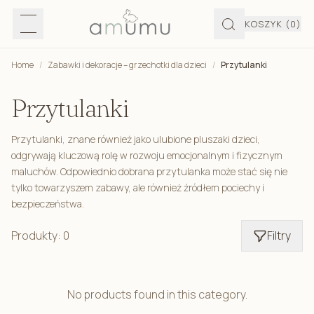
KOSZYK
(0)
Home
/
Zabawki i dekoracje – grzechotki dla dzieci
/
Przytulanki
Przytulanki
Przytulanki, znane również jako ulubione pluszaki dzieci,
odgrywają kluczową rolę w rozwoju emocjonalnym i fizycznym
maluchów. Odpowiednio dobrana przytulanka może stać się nie
tylko towarzyszem zabawy, ale również źródłem pociechy i
bezpieczeństwa.
Produkty: 0
Filtry
No products found in this category.