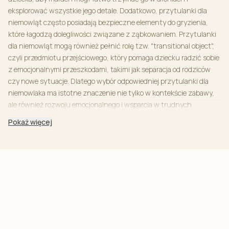
eksplorować wszystkie jego detale. Dodatkowo, przytulanki dla
niemowląt często posiadają bezpieczne elementy do gryzienia,
które łagodzą dolegliwości związane z ząbkowaniem. Przytulanki
dla niemowląt mogą również pełnić rolę tzw. "transitional object",
czyli przedmiotu przejściowego, który pomaga dziecku radzić sobie
z emocjonalnymi przeszkodami, takimi jak separacja od rodziców
czy nowe sytuacje. Dlatego wybór odpowiedniej przytulanki dla
niemowlaka ma istotne znaczenie nie tylko w kontekście zabawy,
ale również rozwoju emocjonalnego i wsparcia w trudnych
momentach.
Pokaż więcej
Rodzaje przytulanek dla dzieci:
Istnieje wiele różnych rodzajów przytulanek dostępnych na rynku,
każdy odpowiedni dla różnych potrzeb i preferencji dzieci. Oto kilka
popularnych rodzajów przytulanek, które cieszą się dużym
uznaniem wśród najmłodszych:
Przytulanki dla niemowląt:
Specjalnie zaprojektowane przytulanki
dla niemowląt często posiadają miękkie materiały i stymulujące
tekstury, które pomagają rozwijać zmysły dziecka. Mogą również
mieć dodatkowe elementy, takie jak grzechotki czy piszczące