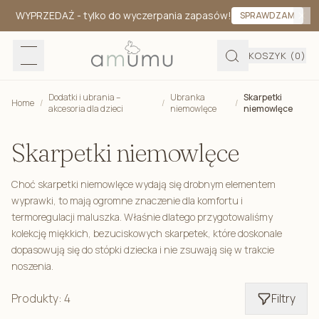
WYPRZEDAŻ
- tylko do wyczerpania zapasów!
SPRAWDZAM
KOSZYK
(0)
Dodatki i ubrania –
Ubranka
Skarpetki
Home
/
/
/
akcesoria dla dzieci
niemowlęce
niemowlęce
Skarpetki niemowlęce
Choć skarpetki niemowlęce wydają się drobnym elementem
wyprawki, to mają ogromne znaczenie dla komfortu i
termoregulacji maluszka. Właśnie dlatego przygotowaliśmy
kolekcję miękkich, bezuciskowych skarpetek, które doskonale
dopasowują się do stópki dziecka i nie zsuwają się w trakcie
noszenia.
Produkty: 4
Filtry