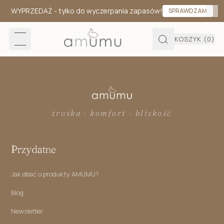
WYPRZEDAŻ
- tylko do wyczerpania zapasów!
SPRAWDZAM
KOSZYK
(0)
troska · komfort · bliskość
Przydatne
Jak dbać o produkty AMUMU?
Blog
Newsletter