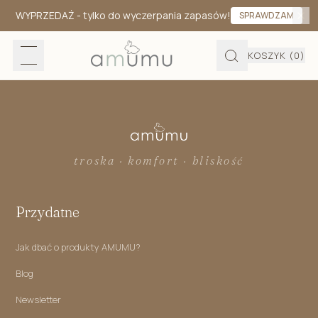
WYPRZEDAŻ
- tylko do wyczerpania zapasów!
SPRAWDZAM
KOSZYK
(0)
troska · komfort · bliskość
Przydatne
Jak dbać o produkty AMUMU?
Blog
Newsletter