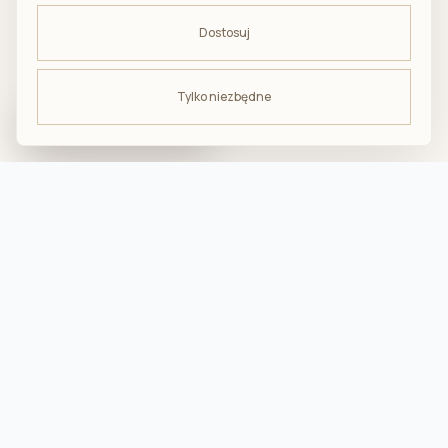
Dostosuj
Tylko niezbędne
ODBIERZ -10%
na pierwsze zakupy
troska · komfort · bliskość