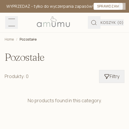
WYPRZEDAŻ
- tylko do wyczerpania zapasów!
SPRAWDZAM
KOSZYK
(0)
Home
/
Pozostałe
Pozostałe
Produkty: 0
Filtry
No products found in this category.