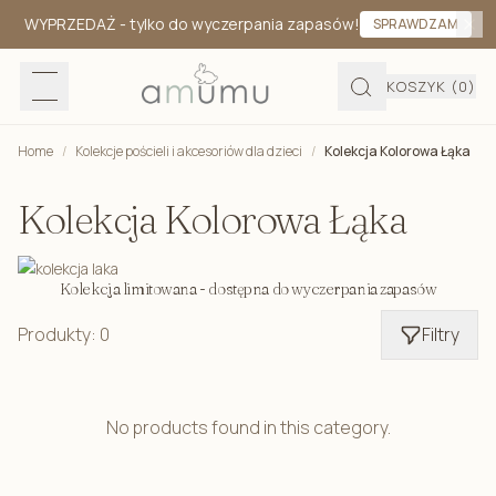
WYPRZEDAŻ
- tylko do wyczerpania zapasów!
SPRAWDZAM
KOSZYK
(0)
Home
/
Kolekcje pościeli i akcesoriów dla dzieci
/
Kolekcja Kolorowa Łąka
Kolekcja Kolorowa Łąka
Kolekcja limitowana - dostępna do wyczerpania zapasów
Produkty: 0
Filtry
No products found in this category.