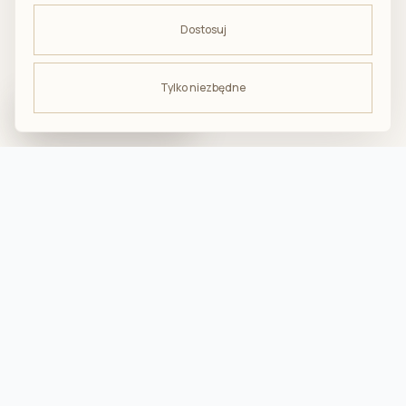
Dostosuj
Tylko niezbędne
ODBIERZ -10%
na pierwsze zakupy
troska · komfort · bliskość