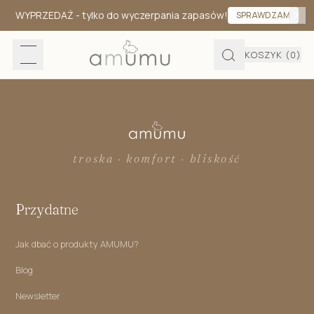
WYPRZEDAŻ
- tylko do wyczerpania zapasów!
SPRAWDZAM
KOSZYK
(0)
troska · komfort · bliskość
Przydatne
Jak dbać o produkty AMUMU?
Blog
Newsletter