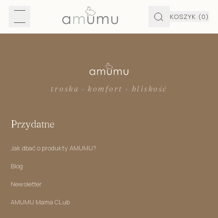
KOSZYK
(0)
troska · komfort · bliskość
Przydatne
Jak dbać o produkty AMUMU?
Blog
Newsletter
AMUMU Mama CLub