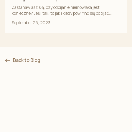
Zastanawiasz się, czy odbijanie niemowlaka jest
konieczne? Jeśli tak, to jak i kiedy powinno się odbijać
niemowlaka? Na te i inne pytania znajdziesz odpowie...
September 26, 2023
Back to Blog