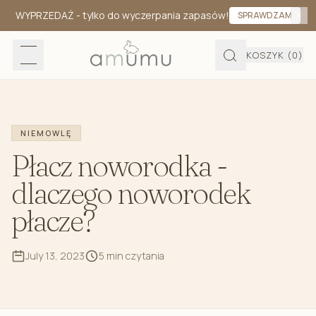
WYPRZEDAŻ
- tylko do wyczerpania zapasów!
SPRAWDZAM
KOSZYK
(0)
NIEMOWLĘ
Płacz noworodka -
dlaczego noworodek
płacze?
July 13, 2023
5 min czytania