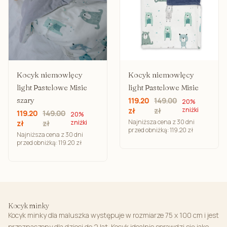
Kocyk niemowlęcy
Kocyk niemowlęcy
light Pastelowe Misie
light Pastelowe Misie
szary
119.20
149.00
20%
zniżki
zł
zł
119.20
149.00
20%
Najniższa cena z 30 dni
zniżki
zł
zł
przed obniżką: 119.20 zł
Najniższa cena z 30 dni
przed obniżką: 119.20 zł
Kocyk minky
Kocyk minky dla maluszka występuje w rozmiarze 75 x 100 cm i jest
przeznaczony dla dzieci do 2 lat. Kocyk idealnie sprawdzi się jako