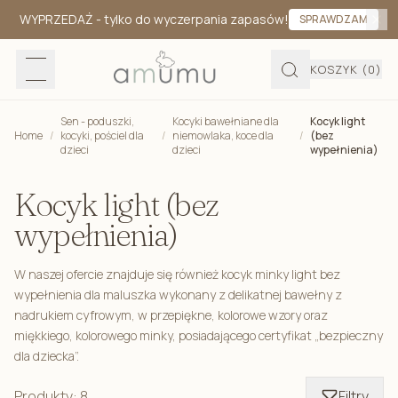
WYPRZEDAŻ
- tylko do wyczerpania zapasów!
SPRAWDZAM
KOSZYK
(0)
Sen - poduszki,
Kocyki bawełniane dla
Kocyk light
Home
/
kocyki, pościel dla
/
niemowlaka, koce dla
/
(bez
dzieci
dzieci
wypełnienia)
Kocyk light (bez
wypełnienia)
W naszej ofercie znajduje się również kocyk minky light bez
wypełnienia dla maluszka wykonany z delikatnej bawełny z
nadrukiem cyfrowym, w przepiękne, kolorowe wzory oraz
miękkiego, kolorowego minky, posiadającego certyfikat „bezpieczny
dla dziecka”.
Produkty: 8
Filtry