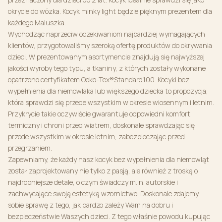
okrycie do wózka. Kocyk minky light będzie pięknym prezentem dla
każdego Maluszka.
Wychodząc naprzeciw oczekiwaniom najbardziej wymagających
klientów, przygotowaliśmy szeroką ofertę produktów do okrywania
dzieci. W prezentowanym asortymencie znajdują się najwyższej
jakości wyroby tego typu, a tkaniny, z których zostały wykonane
opatrzono certyfikatem Oeko-Tex®Standard100. Kocyki bez
wypełnienia dla niemowlaka lub większego dziecka to propozycja,
która sprawdzi się przede wszystkim w okresie wiosennym i letnim.
Przykrycie takie oczywiście gwarantuje odpowiedni komfort
termiczny i chroni przed wiatrem, doskonale sprawdzając się
przede wszystkim w okresie letnim, zabezpieczając przed
przegrzaniem.
Zapewniamy, że każdy nasz kocyk bez wypełnienia dla niemowląt
został zaprojektowany nie tylko z pasją, ale również z troską o
najdrobniejsze detale, o czym świadczy m.in. autorskie i
zachwycające swoją estetyką wzornictwo. Doskonale zdajemy
sobie sprawę z tego, jak bardzo zależy Wam na dobru i
bezpieczeństwie Waszych dzieci. Z tego właśnie powodu kupując