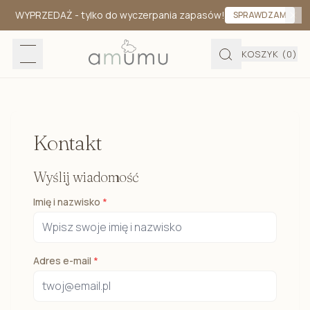
WYPRZEDAŻ
- tylko do wyczerpania zapasów!
SPRAWDZAM
KOSZYK
(0)
Kontakt
Wyślij wiadomość
Imię i nazwisko
*
Adres e-mail
*