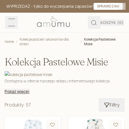
WYPRZEDAŻ
- tylko do wyczerpania zapasów!
SPRAWDZAM
KOSZYK
(0)
Kolekcje pościeli i akcesoriów dla
Kolekcja Pastelowe
Home
/
/
dzieci
Misie
Kolekcja Pastelowe Misie
Dostępna w ofercie naszego sklepu internetowego kolekcja
Pastelowe Misie obejmuje wiele produktów zarówno dla niemowląt,
Pokaż więcej
jak i starszych dzieci. Dołożyliśmy wszelkich starań, aby
opracowany przez nas wzór jak najlepiej wpisywał się w
Produkty: 57
Filtry
oczekiwania rodziców oraz ich pociech.
[show_more more=Więcej less=Mniej align=center
color=”#b2bec9” list=»]
Motyw ten znajduje się między innymi na pościeli, kołderkach,