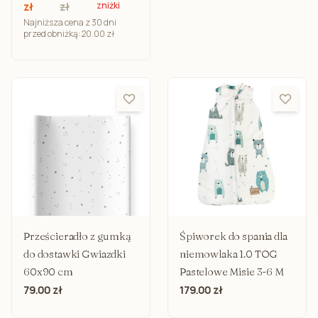
zniżki
zł
zł
Najniższa cena z 30 dni
przed obniżką: 20.00 zł
Prześcieradło z gumką
Śpiworek do spania dla
do dostawki Gwiazdki
niemowlaka 1.0 TOG
60x90 cm
Pastelowe Misie 3-6 M
79.00 zł
179.00 zł