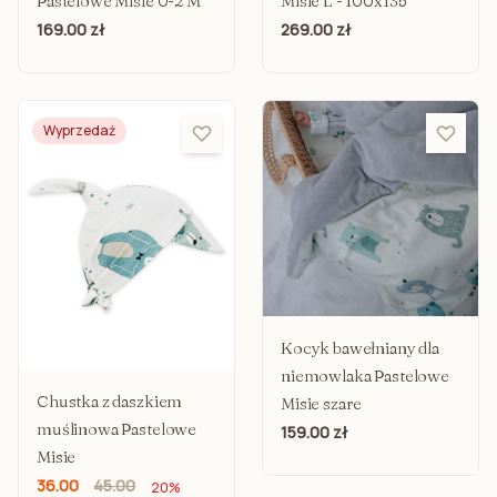
Pastelowe Misie 0-2 M
Misie L - 100x135
169.00 zł
269.00 zł
Wyprzedaż
Kocyk bawełniany dla
niemowlaka Pastelowe
Chustka z daszkiem
Misie szare
muślinowa Pastelowe
159.00 zł
Misie
36.00
45.00
20%