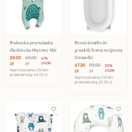
Poduszka przytulanka
Prześcieradło do
dla dziecka Miętowy Miś
gondoli/kosza mojżesza
Gwiazdki
29.00
49.00
41%
zniżki
zł
zł
47.20
59.00
20%
Najniższa cena z 30 dni
zniżki
zł
zł
przed obniżką: 49.00 zł
Najniższa cena z 30 dni
przed obniżką: 20.00 zł