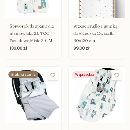
Śpiworek do spania dla
Prześcieradło z gumką
niemowlaka 2.5 TOG
do łóżeczka Gwiazdki
Pastelowe Misie 3-6 M
60x120 cm
189.00 zł
99.00 zł
Brak na stanie
Wyprzedaż