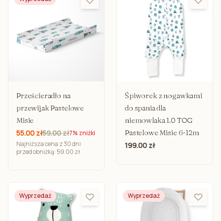
Prześcieradło na
Śpiworek z nogawkami
przewijak Pastelowe
do spania dla
Misie
niemowlaka 1.0 TOG
Pastelowe Misie 6-12m
55.00 zł
59.00 zł
7% zniżki
Najniższa cena z 30 dni
199.00 zł
przed obniżką: 59.00 zł
Wyprzedaż
Wyprzedaż