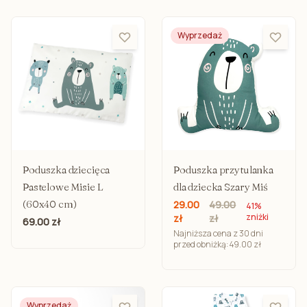
Wyprzedaż
Poduszka dziecięca
Poduszka przytulanka
Pastelowe Misie L
dla dziecka Szary Miś
(60x40 cm)
29.00
49.00
41%
zniżki
zł
zł
69.00 zł
Najniższa cena z 30 dni
przed obniżką: 49.00 zł
Wyprzedaż