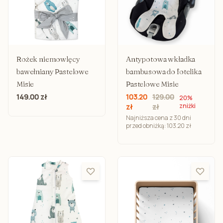
zakres naszej działalności. Dlatego też gwarantujemy obsługę
kompleksową!
[/show_more]
Rożek niemowlęcy
Antypotowa wkładka
bawełniany Pastelowe
bambusowa do fotelika
Misie
Pastelowe Misie
149.00 zł
103.20
129.00
20%
zniżki
zł
zł
Najniższa cena z 30 dni
przed obniżką: 103.20 zł