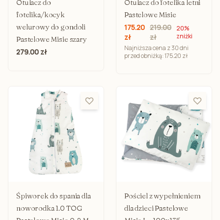
Otulacz do fotelika letni
Otulacz do
Pastelowe Misie
fotelika/kocyk
welurowy do gondoli
175.20
219.00
20%
zniżki
zł
zł
Pastelowe Misie szary
Najniższa cena z 30 dni
279.00 zł
przed obniżką: 175.20 zł
Śpiworek do spania dla
Pościel z wypełnieniem
noworodka 1.0 TOG
dla dzieci Pastelowe