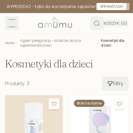
WYPRZEDAŻ
- tylko do wyczerpania zapasów!
SPRAWDZAM
KOSZYK
(0)
Kąpiel i pielęgnacja – otulacze, okrycia
Kosmetyki dla
Home
/
/
kąpielowe dla dzieci
dzieci
Kosmetyki dla dzieci
Produkty: 3
Filtry
Brak na stanie