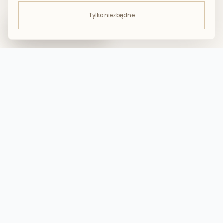
Tylko niezbędne
ODBIERZ -10%
na pierwsze zakupy
troska · komfort · bliskość
Przydatne
Jak dbać o produkty AMUMU?