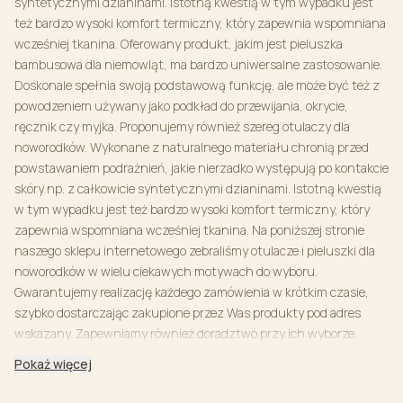
syntetycznymi dzianinami. Istotną kwestią w tym wypadku jest
też bardzo wysoki komfort termiczny, który zapewnia wspomniana
wcześniej tkanina. Oferowany produkt, jakim jest pieluszka
bambusowa dla niemowląt, ma bardzo uniwersalne zastosowanie.
Doskonale spełnia swoją podstawową funkcję, ale może być też z
powodzeniem używany jako podkład do przewijania, okrycie,
ręcznik czy myjka. Proponujemy również szereg otulaczy dla
noworodków. Wykonane z naturalnego materiału chronią przed
powstawaniem podrażnień, jakie nierzadko występują po kontakcie
skóry np. z całkowicie syntetycznymi dzianinami. Istotną kwestią
w tym wypadku jest też bardzo wysoki komfort termiczny, który
zapewnia wspomniana wcześniej tkanina. Na poniższej stronie
naszego sklepu internetowego zebraliśmy otulacze i pieluszki dla
noworodków w wielu ciekawych motywach do wyboru.
Gwarantujemy realizację każdego zamówienia w krótkim czasie,
szybko dostarczając zakupione przez Was produkty pod adres
wskazany. Zapewniamy również doradztwo przy ich wyborze,
dlatego w razie pytań związanych z asortymentem zapraszamy do
Pokaż więcej
kontaktu. Jesteśmy przekonani, że nasze artykuły dla
niemowlaków sprostają oczekiwaniom nawet najbardziej