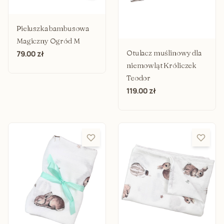
Pieluszka bambusowa
Magiczny Ogród M
Otulacz muślinowy dla
79.00 zł
niemowląt Króliczek
Teodor
119.00 zł