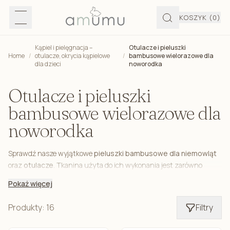
KOSZYK
(0)
Kąpiel i pielęgnacja –
Otulacze i pieluszki
Home
/
otulacze, okrycia kąpielowe
/
bambusowe wielorazowe dla
dla dzieci
noworodka
Otulacze i pieluszki
bambusowe wielorazowe dla
noworodka
Sprawdź nasze wyjątkowe
pieluszki bambusowe dla niemowląt
oraz
otulacze
. Tkanina użyta do ich wykonania jest zarówno
antyalergiczna, jak i antybakteryjna oraz antygrzybiczna. Szybko
Pokaż więcej
schnie i bardzo dobrze absorbuje wilgoć, co w przypadku takich
artykułów jest niezwykle istotne. Do produkcji stosujemy
Produkty: 16
Filtry
wyłącznie najwyższej jakości materiały, które są w pełni
bezpieczne przy kontakcie ze skórą najmłodszych użytkowników.