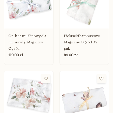
Otulacz muślinowy dla
Pieluszki bambusowe
niemowląt Magiczny
Magiczny Ogród S 2-
Ogród
pak
119.00 zł
89.00 zł