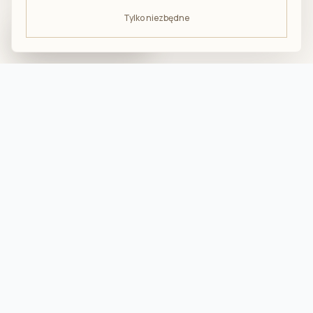
Tylko niezbędne
ODBIERZ -10%
na pierwsze zakupy
troska · komfort · bliskość
Przydatne
Jak dbać o produkty AMUMU?
Blog