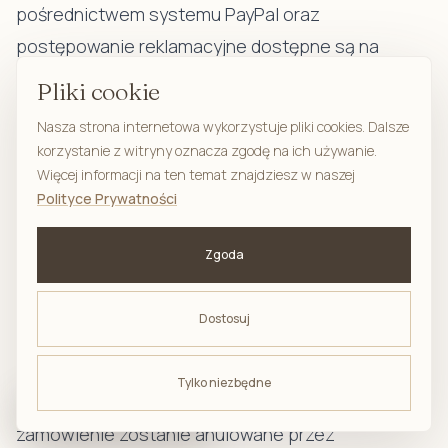
pośrednictwem systemu PayPal oraz
postępowanie reklamacyjne dostępne są na
stronie www.paypal.pl. Korzystanie z płatności za
Pliki cookie
pośrednictwem systemu płatności online wymaga
Nasza strona internetowa wykorzystuje pliki cookies. Dalsze
uprzedniej akceptacji przez Klienta regulaminu
korzystanie z witryny oznacza zgodę na ich używanie.
tych usług. Warunki świadczenia tych usług
Więcej informacji na ten temat znajdziesz w naszej
Polityce Prywatności
dostępne są w linku prezentowanym w Witrynie.
Usługodawca nie prowadzi sprzedaży i wysyłek za
Zgoda
pobraniem.
§ 10. REALIZACJA I WYSYŁKA ZAMÓWIENIA
Dostosuj
W przypadku braku płatności lub potwierdzenia
Tylko niezbędne
zamówienia przez Klienta w ciągu 3 dni roboczych,
ODBIERZ -10%
na pierwsze zakupy
zamówienie zostanie anulowane przez