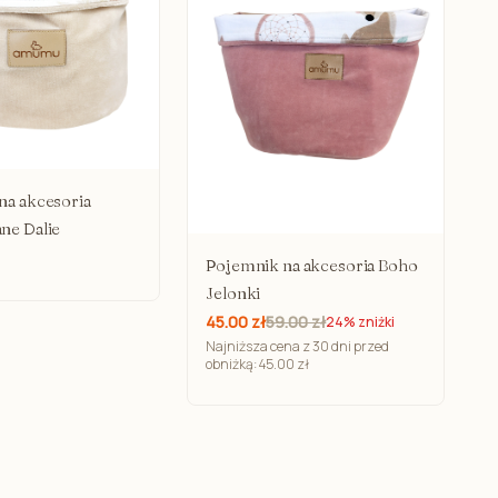
 i kosmetyczki
zka i do szpitala
o karmienia i pielęgnacji
włosów
 kursy
a dorosłych
na akcesoria
ne Dalie
Pojemnik na akcesoria Boho
Jelonki
45.00 zł
59.00 zł
24% zniżki
Najniższa cena z 30 dni przed
obniżką: 45.00 zł