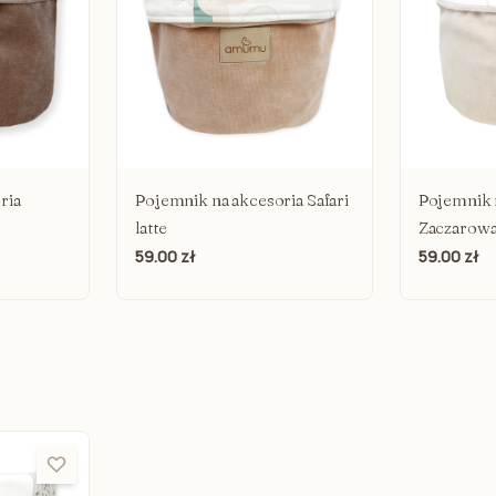
Body niemowlęce
Organizery
Rampersy niemowlęce
Torby do wó
Bluzy niemowlęce
Akcesoria d
Spodenki niemowlęce/ legginsy
Frotki do 
Skarpetki niemowlęce
Poradniki i
Pościele dl
Nakrycia głowy
ria
Pojemnik na akcesoria Safari
Pojemnik 
Czapeczki niemowlęce
latte
Zaczarowa
59.00 zł
59.00 zł
Chustki z daszkiem
Opaski niemowlęce
Buciki niechodki
Rękawiczki niemowlęce
Apaszki niemowlaka
Bloomersy niemowlęce