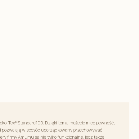
 Oeko-Tex®Standard100. Dzięki temu możecie mieć pewność,
orii pozwalają w sposób uporządkowany przechowywać
ery firmy Amumu są nie tylko funkcjonalne, lecz także