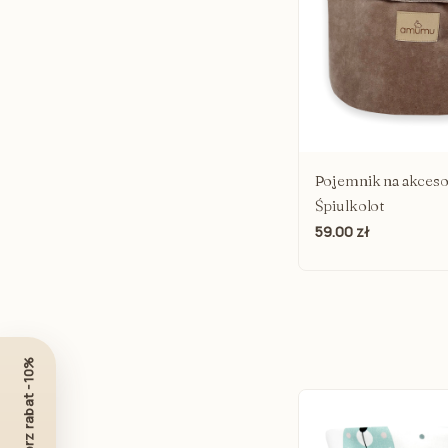
Książki dla dzieci
Zabawki sensoryczne
Karty i książeczki kontrastowe
Lalki dla dzieci
Plakaty do pokoju dziecka
Lampki do pokoju dziecięcego
Pojemnik na akceso
Śpiulkolot
59.00 zł
Odbierz rabat -10%