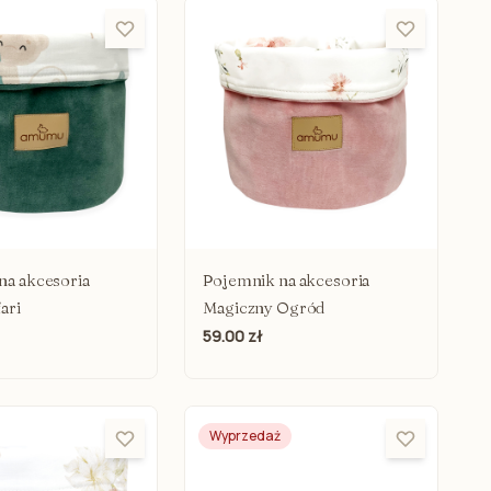
ecięce
ight (bez wypełnienia)
Niemowlaka
rzedszkolaka
z uszami
na akcesoria
Pojemnik na akcesoria
ari
Magiczny Ogród
59.00 zł
Wyprzedaż
kimono ciążowe
o karmienia