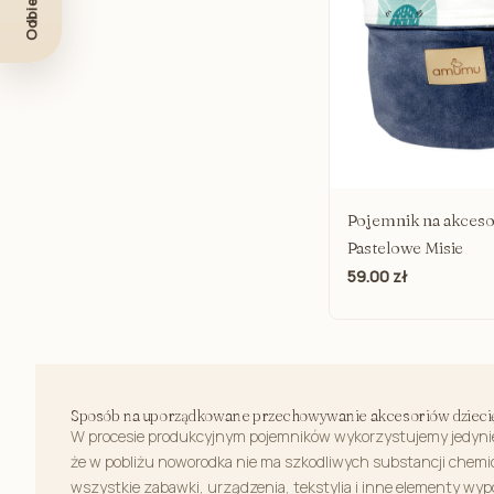
Safari
Pastelowe Misie
Miś Henry
Magiczny Ogród
Zaczarowane Dalie
Śpiulkolot
Pojemnik na akceso
Bunny Line
Pastelowe Misie
Króliczek Teodor
59.00 zł
Sposób na uporządkowane przechowywanie akcesoriów dzieci
W procesie produkcyjnym pojemników wykorzystujemy jedynie
że w pobliżu noworodka nie ma szkodliwych substancji chem
wszystkie zabawki, urządzenia, tekstylia i inne elementy wyp