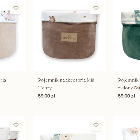
Środki czystości bezpieczne dla dzieci
Kocyki dzi
Kocyk l
Kocyki 
Kocyk P
Poduszki 
ria
Pojemnik na akcesoria Miś
Pojemnik 
Henry
zielony Saf
59.00 zł
59.00 zł
Kombinezon niemowlęcy
Szlafrok/ 
Pajacyki niemowlęce
Poduszki d