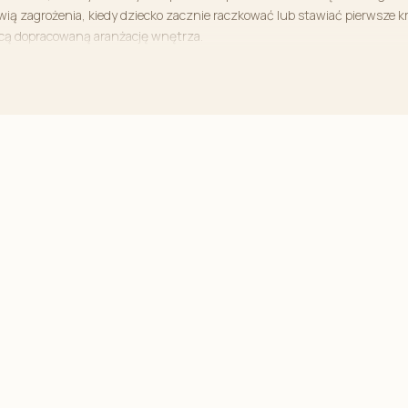
wią zagrożenia, kiedy dziecko zacznie raczkować lub stawiać pierwsze k
ącą dopracowaną aranżację wnętrza.