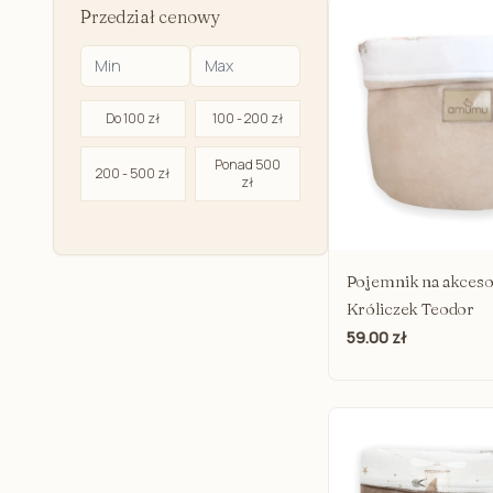
Przedział cenowy
Kokony niemowlęce
Prześcieradła dla dzieci
Prześcieradło do łóżeczka
Do 100 zł
100 - 200 zł
Prześcieradła do dostawki
Ponad 500
Prześcieradło do kosza mojżesza
200 - 500 zł
zł
Podkład ochronny na materac
Poduszki
Poduszka starszaka do pościeli
Pojemnik na akceso
Poduszki przedszkolaka
Króliczek Teodor
59.00 zł
Poduszki przytulanki- zwierzaki
Grzechotki dla dzieci
Gryzaki dla niemowląt