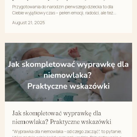
jesień i zimę?
Przygotowania do narodzin pierwszego dziecka to dla
Ciebie wyjątkowy czas – pełen emocji, radości, ale też
niepewności. Pewnie zastanawiasz się, co tak ...
August 21, 2025
Jak skompletować wyprawkę dla
niemowlaka? Praktyczne wskazówki
"Wyprawka dla niemowlaka - od czego zacząć", to pytanie,