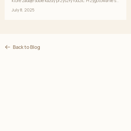
które zadaje sobie każdy przyszły rodzic. Przygotowanie się
na przyjście nowego członka rodziny...
July 8, 2025
Back to Blog