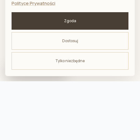
Polityce Prywatności
Zgoda
Dostosuj
Tylko niezbędne
ODBIERZ -10%
na pierwsze zakupy
troska · komfort · bliskość