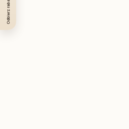
Odbierz rabat -10%
Zabawki sensoryczne
Karty i książeczki kontrastowe
Lalki dla dzieci
Plakaty do pokoju dziecka
Lampki do pokoju dziecięcego
Safari