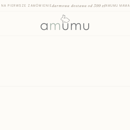
darmowa dostawa od 399 zł
T NA PIERWSZE ZAMÓWIENIE
AMUMU MAMA
Otulacze i pieluszki bambusowe
Otulacze do
Mata na przewijak
Otulacz 
Pojemniki na akcesoria
Otulacz 
Ręczniki i okrycia kąpielowe
Kocyk do fo
Kosmetyki dla dzieci
Antypotow
Szczotka dla niemowląt
Podróżna m
Akcesoria dla niemowląt
Prześciera
Środki czystości bezpieczne dla dzieci
Kocyki dzi