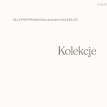
RABA
SKLEP
WYPRAWKA
Na prezent
SALE
BLOG
Kolekcje
Pościel dla dzieci
Śpiworki do spania
Otulacz do spania - śpiworek 2w1
Śpiworek do spania dla niemowlaka letni 1.0 TOG
Śpiworek do spania dla niemowlaka całoroczny 2.5
TOG
Śpiworek z nogawkami 1.0 TOG i 2.5 TOG
Rożki niemowlęce
Kokony niemowlęce