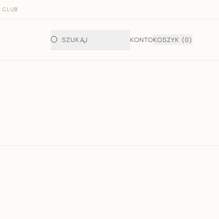
 CLUB
SZUKAJ
KONTO
KOSZYK
(0)
 fotelika i gondoli
do fotelika i gondoli jesienno - zimowy
letni do fotelika
telika i wózka/półśpiworek
a wkładka bambusowa do fotelika
ata do przewijania dziecka
dła do gondoli
ecięce