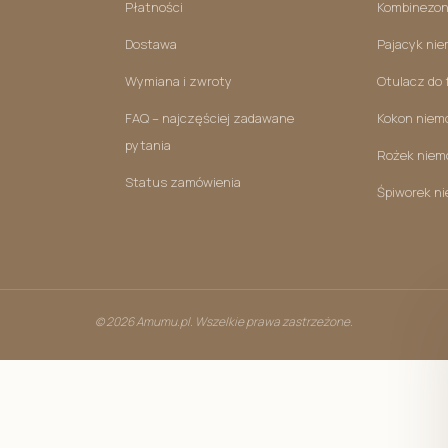
Kocyk l
Płatności
Kombinezon
Kocyki 
Dostawa
Pajacyk ni
Kocyk P
Wymiana i zwroty
Otulacz do 
Poduszki 
FAQ – najczęściej zadawane
Kokon niem
pytania
Rożek niem
Status zamówienia
Śpiworek n
© 2026 Amumu.pl. Wszelkie prawa zastrzeżone.
Kombinezon niemowlęcy
Szlafrok/ 
Pajacyki niemowlęce
Poduszki d
Body niemowlęce
Organizery