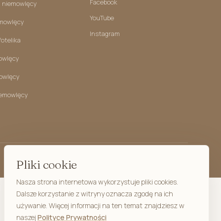
ight (bez wypełnienia)
Facebook
 niemowlęcy
Niemowlaka
YouTube
emowlęcy
rzedszkolaka
Instagram
fotelika
z uszami
owlęcy
owlęcy
iemowlęcy
Pliki cookie
kimono ciążowe
Nasza strona internetowa wykorzystuje pliki cookies.
o karmienia
Dalsze korzystanie z witryny oznacza zgodę na ich
używanie. Więcej informacji na ten temat znajdziesz w
 i kosmetyczki
naszej
Polityce Prywatności