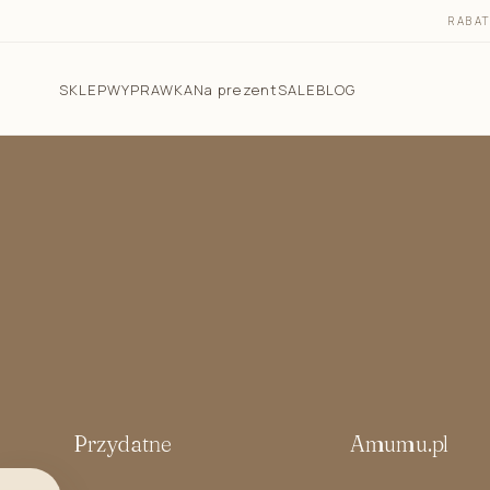
RABA
SKLEP
WYPRAWKA
Na prezent
SALE
BLOG
Pościel dla dzieci
Śpiworki do spania
Otulacz do spania - śpiworek 2w1
Śpiworek do spania dla niemowlaka letni 1.0 TOG
Śpiworek do spania dla niemowlaka całoroczny 2.5
TOG
Śpiworek z nogawkami 1.0 TOG i 2.5 TOG
Rożki niemowlęce
Przydatne
Amumu.pl
Kokony niemowlęce