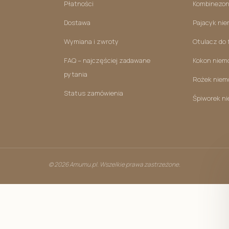
Kocyk l
Płatności
Kombinezon
Kocyki 
Dostawa
Pajacyk ni
Kocyk P
Wymiana i zwroty
Otulacz do 
Poduszki 
FAQ – najczęściej zadawane
Kokon niem
pytania
Rożek niem
Status zamówienia
Śpiworek n
© 2026 Amumu.pl. Wszelkie prawa zastrzeżone.
Kombinezon niemowlęcy
Szlafrok/ 
Pajacyki niemowlęce
Poduszki d
Body niemowlęce
Organizery