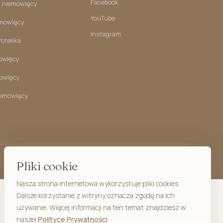
ight (bez wypełnienia)
Facebook
 niemowlęcy
Niemowlaka
YouTube
emowlęcy
rzedszkolaka
Instagram
fotelika
z uszami
owlęcy
owlęcy
iemowlęcy
Pliki cookie
kimono ciążowe
Nasza strona internetowa wykorzystuje pliki cookies.
o karmienia
Dalsze korzystanie z witryny oznacza zgodę na ich
używanie. Więcej informacji na ten temat znajdziesz w
 i kosmetyczki
naszej
Polityce Prywatności