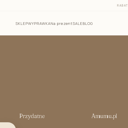
RABA
SKLEP
WYPRAWKA
Na prezent
SALE
BLOG
Pościel dla dzieci
Śpiworki do spania
Otulacz do spania - śpiworek 2w1
Śpiworek do spania dla niemowlaka letni 1.0 TOG
Śpiworek do spania dla niemowlaka całoroczny 2.5
TOG
Śpiworek z nogawkami 1.0 TOG i 2.5 TOG
Rożki niemowlęce
Przydatne
Amumu.pl
Kokony niemowlęce