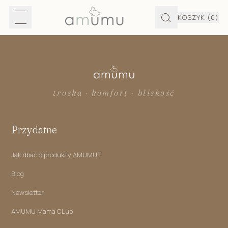
KOSZYK
(0)
troska · komfort · bliskość
Przydatne
Jak dbać o produkty AMUMU?
Blog
Newsletter
AMUMU Mama CLub