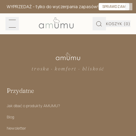
WYPRZEDAŻ
- tylko do wyczerpania zapasów!
SPRAWDZAM
KOSZYK
(0)
troska · komfort · bliskość
Przydatne
Jak dbać o produkty AMUMU?
Blog
Newsletter