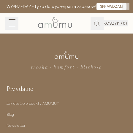
WYPRZEDAŻ
- tylko do wyczerpania zapasów!
SPRAWDZAM
KOSZYK
(0)
troska · komfort · bliskość
Przydatne
Jak dbać o produkty AMUMU?
Blog
Newsletter