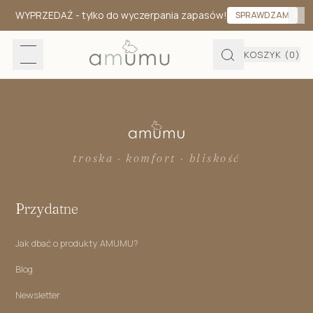
WYPRZEDAŻ
- tylko do wyczerpania zapasów!
SPRAWDZAM
KOSZYK
(0)
troska · komfort · bliskość
Przydatne
Jak dbać o produkty AMUMU?
Blog
Newsletter