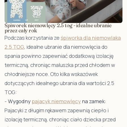
Śpiworek niemowlęcy 2.5 tog - idealne ubranie
przez cały rok
Podczas korzystania ze
śpiworka dla niemowlaka
2.5 TOG
, idealne ubranie dla niemowlęcia do
spania powinno zapewniać dodatkową izolację
termiczną, chroniąc maluszka przed chłodem w
chłodniejsze noce. Oto kilka wskazówek
dotyczących idealnego ubrania dla wartości 2.5
TOG:
-
Wygodny
pajacyk niemowlęcy
na zamek:
Pajacyki z długim rękawem zapewnią ciepło i
izolację termiczną, chroniąc ciało dziecka przed