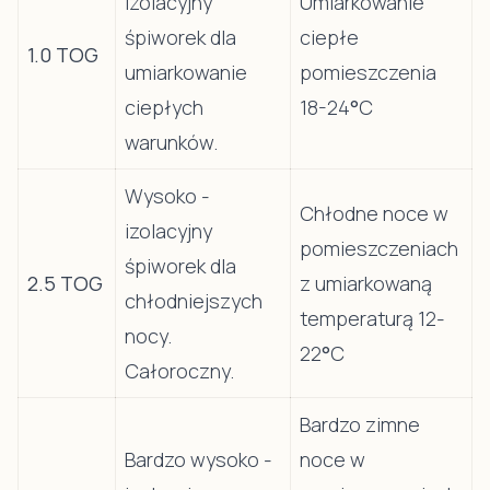
izolacyjny
Umiarkowanie
śpiworek dla
ciepłe
1.0 TOG
umiarkowanie
pomieszczenia
ciepłych
18-24
°
C
warunków.
Wysoko -
Chłodne noce w
izolacyjny
pomieszczeniach
śpiworek dla
2.5 TOG
z umiarkowaną
chłodniejszych
temperaturą 12-
nocy.
22
°
C
Całoroczny.
Bardzo zimne
Bardzo wysoko -
noce w