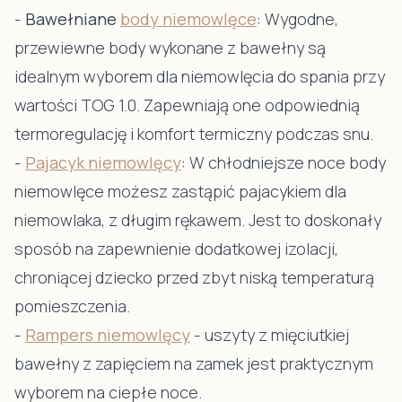
-
Bawełniane
body niemowlęce
:
Wygodne,
przewiewne body wykonane z bawełny są
idealnym wyborem dla niemowlęcia do spania przy
wartości TOG 1.0. Zapewniają one odpowiednią
termoregulację i komfort termiczny podczas snu.
-
Pajacyk niemowlęcy
:
W chłodniejsze noce body
niemowlęce możesz zastąpić pajacykiem dla
niemowlaka, z długim rękawem. Jest to doskonały
sposób na zapewnienie dodatkowej izolacji,
chroniącej dziecko przed zbyt niską temperaturą
pomieszczenia.
-
Rampers niemowlęcy
- uszyty z mięciutkiej
bawełny z zapięciem na zamek jest praktycznym
wyborem na ciepłe noce.