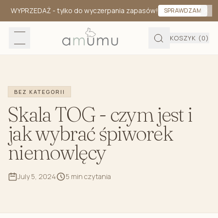
WYPRZEDAŻ
- tylko do wyczerpania zapasów!
SPRAWDZAM
KOSZYK
(0)
BEZ KATEGORII
Skala TOG - czym jest i
jak wybrać śpiworek
niemowlęcy
July 5, 2024
5 min czytania