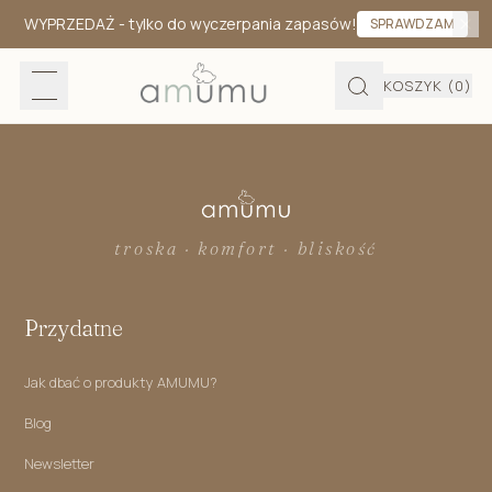
WYPRZEDAŻ
- tylko do wyczerpania zapasów!
SPRAWDZAM
KOSZYK
(0)
troska · komfort · bliskość
Przydatne
Jak dbać o produkty AMUMU?
Blog
Newsletter