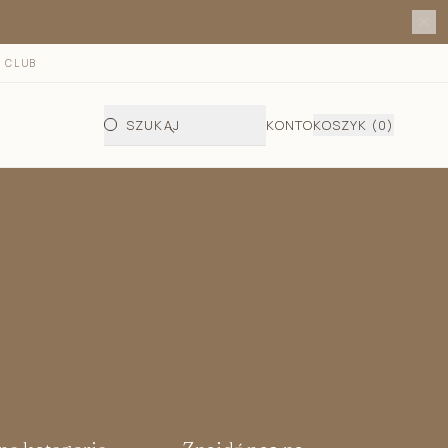
 CLUB
SZUKAJ
KONTO
KOSZYK
(0)
 fotelika i gondoli
do fotelika i gondoli jesienno - zimowy
letni do fotelika
telika i wózka/półśpiworek
a wkładka bambusowa do fotelika
ata do przewijania dziecka
dła do gondoli