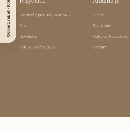
Przydatne
Amumu.pl
Odbierz rabat -10%
Kokony niemowlęce
Jak dbać o produkty AMUMU?
O nas
Prześcieradła dla dzieci
Blog
Regulamin
Prześcieradło do łóżeczka
Prześcieradła do dostawki
Newsletter
Polityka Prywatności
Prześcieradło do kosza mojżesza
AMUMU Mama CLub
Kontakt
Podkład ochronny na materac
Poduszki
Poduszka starszaka do pościeli
Poduszki przedszkolaka
Poduszki przytulanki- zwierzaki
Grzechotki dla dzieci
Gryzaki dla niemowląt