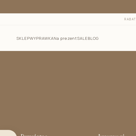
RABA
SKLEP
WYPRAWKA
Na prezent
SALE
BLOG
Pościel dla dzieci
Śpiworki do spania
Otulacz do spania - śpiworek 2w1
Śpiworek do spania dla niemowlaka letni 1.0 TOG
Śpiworek do spania dla niemowlaka całoroczny 2.5
TOG
Śpiworek z nogawkami 1.0 TOG i 2.5 TOG
Rożki niemowlęce