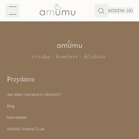
KOSZYK
(0)
troska · komfort · bliskość
Przydatne
Jak dbać o produkty AMUMU?
Blog
Newsletter
AMUMU Mama CLub