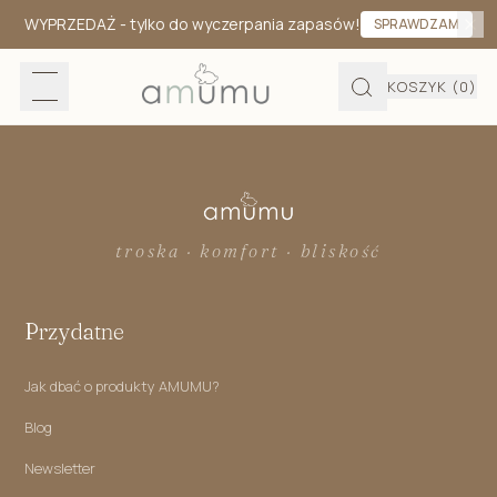
WYPRZEDAŻ
- tylko do wyczerpania zapasów!
SPRAWDZAM
KOSZYK
(0)
troska · komfort · bliskość
Przydatne
Jak dbać o produkty AMUMU?
Blog
Newsletter