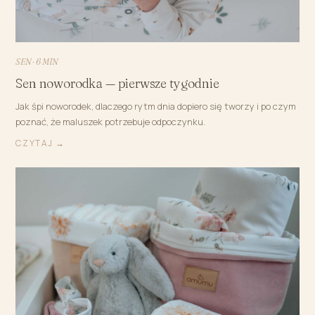
SEN · 6 MIN
Sen noworodka — pierwsze tygodnie
Jak śpi noworodek, dlaczego rytm dnia dopiero się tworzy i po czym
poznać, że maluszek potrzebuje odpoczynku.
CZYTAJ →