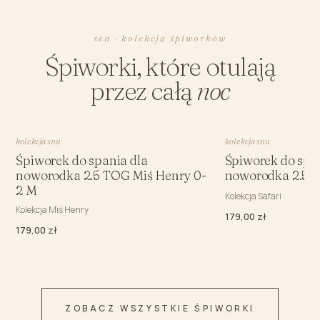
sen · kolekcja śpiworków
Śpiworki, które otulają
przez całą
noc
kolekcja snu
kolekcja snu
Śpiworek do spania dla
Śpiworek do spa
noworodka 2.5 TOG Miś Henry 0-
noworodka 2.5 T
2 M
Kolekcja Safari
Kolekcja Miś Henry
179,00 zł
179,00 zł
ZOBACZ WSZYSTKIE ŚPIWORKI