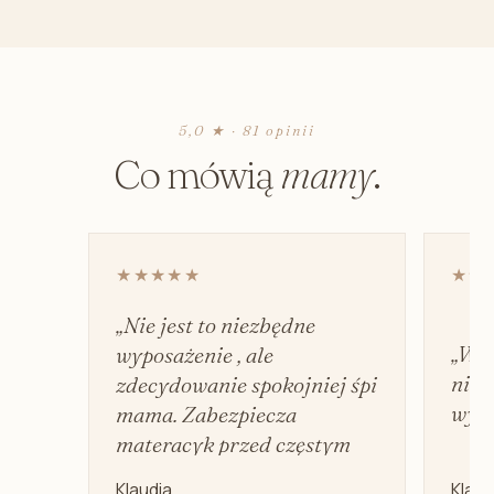
5,0 ★ · 81 opinii
Co mówią
mamy
.
★★★★★
★★
„Nie jest to niezbędne
„Wyd
wyposażenie , ale
nie 
zdecydowanie spokojniej śpi
wyci
mama. Zabezpiecza
materacyk przed częstym
praniem.”
Klaudia
Klaud