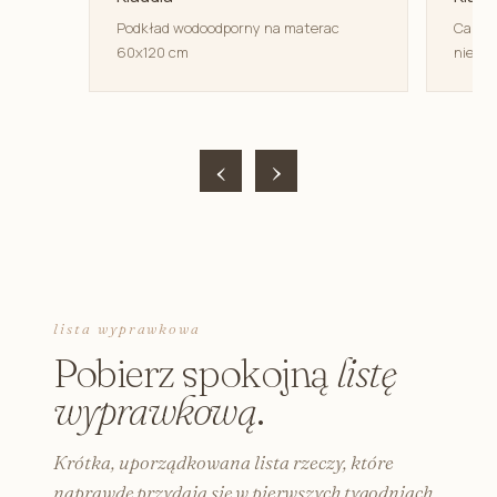
Podkład wodoodporny na materac
Canpol
60x120 cm
niemow
‹
›
lista wyprawkowa
Pobierz spokojną
listę
wyprawkową
.
Krótka, uporządkowana lista rzeczy, które
naprawdę przydają się w pierwszych tygodniach.