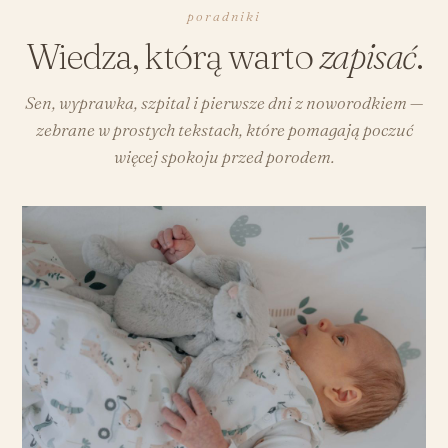
poradniki
Wiedza, którą warto
zapisać
.
Sen, wyprawka, szpital i pierwsze dni z noworodkiem —
zebrane w prostych tekstach, które pomagają poczuć
więcej spokoju przed porodem.