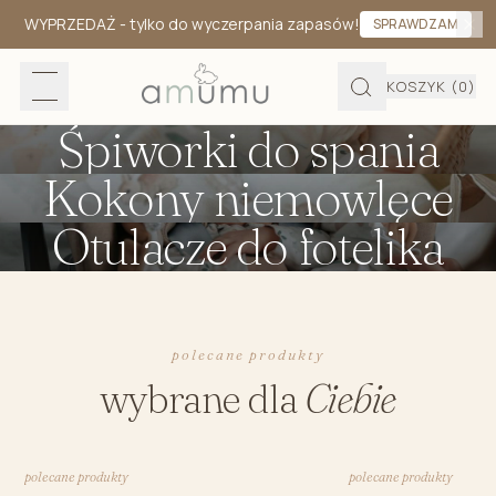
WYPRZEDAŻ
- tylko do wyczerpania zapasów!
SPRAWDZAM
KOSZYK
(0)
Śpiworki do spania
Kokony niemowlęce
Otulacze do fotelika
polecane produkty
wybrane dla
Ciebie
polecane produkty
polecane produkty