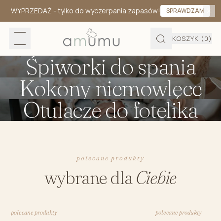
WYPRZEDAŻ
- tylko do wyczerpania zapasów!
SPRAWDZAM
KOSZYK
(0)
Śpiworki do spania
Kokony niemowlęce
Otulacze do fotelika
polecane produkty
wybrane dla
Ciebie
polecane produkty
polecane produkty