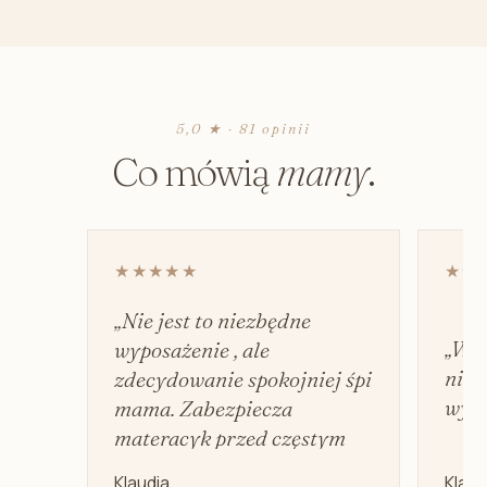
5,0 ★ · 81 opinii
Co mówią
mamy
.
★★★★★
★★
„Nie jest to niezbędne
„Wyd
wyposażenie , ale
nie 
zdecydowanie spokojniej śpi
wyci
mama. Zabezpiecza
materacyk przed częstym
praniem.”
Klaudia
Klaud