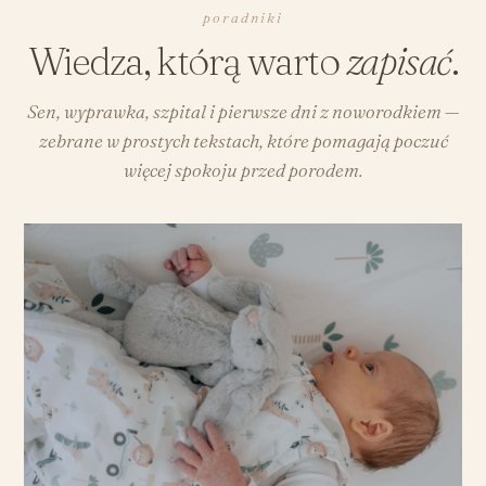
poradniki
Wiedza, którą warto
zapisać
.
Sen, wyprawka, szpital i pierwsze dni z noworodkiem —
zebrane w prostych tekstach, które pomagają poczuć
więcej spokoju przed porodem.