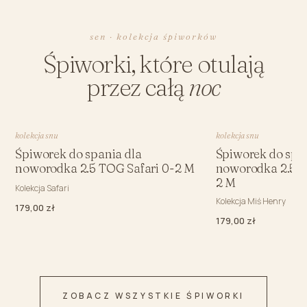
sen · kolekcja śpiworków
Śpiworki, które otulają
przez całą
noc
kolekcja snu
kolekcja snu
Śpiworek do spania dla
Śpiworek do spa
noworodka 2.5 TOG Safari 0-2 M
noworodka 2.5 
2 M
Kolekcja Safari
Kolekcja Miś Henry
179,00 zł
179,00 zł
ZOBACZ WSZYSTKIE ŚPIWORKI