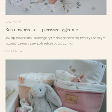
SEN · 6 MIN
Sen noworodka — pierwsze tygodnie
Jak śpi noworodek, dlaczego rytm dnia dopiero się tworzy i po czym
poznać, że maluszek potrzebuje odpoczynku.
CZYTAJ →