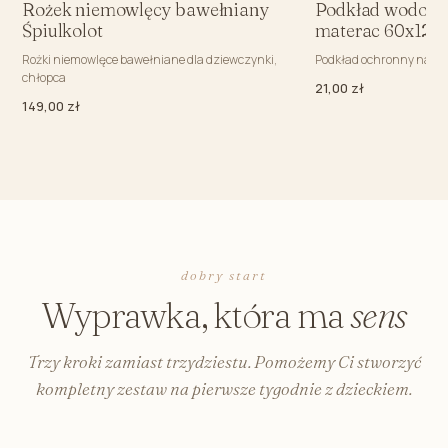
Rożek niemowlęcy bawełniany
Podkład wodood
Śpiulkolot
materac 60x120
Rożki niemowlęce bawełniane dla dziewczynki,
Podkład ochronny na m
chłopca
21,00 zł
149,00 zł
dobry start
Wyprawka, która ma
sens
Trzy kroki zamiast trzydziestu. Pomożemy Ci stworzyć
kompletny zestaw na pierwsze tygodnie z dzieckiem.