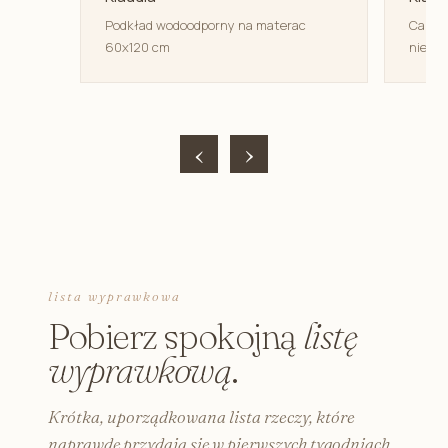
Podkład wodoodporny na materac
Canpol
60x120 cm
niemow
‹
›
lista wyprawkowa
Pobierz spokojną
listę
wyprawkową
.
Krótka, uporządkowana lista rzeczy, które
naprawdę przydają się w pierwszych tygodniach.