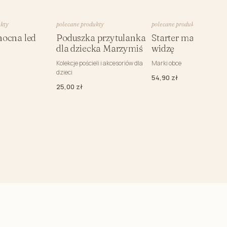
ight (bez wypełnienia)
Niemowlaka
ukty
polecane produkty
polecane produkty
rzedszkolaka
ocna led
Poduszka przytulanka
Starter malucha C
dla dziecka Marzymiś
widzę
z uszami
Kolekcje pościeli i akcesoriów dla
Marki obce
dzieci
54,90 zł
25,00 zł
kimono ciążowe
o karmienia
 i kosmetyczki