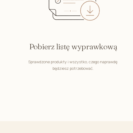
Pastelowe Misie
Miś Henry
Magiczny Ogród
Zaczarowane Dalie
Śpiulkolot
Pobierz listę wyprawkową
Bunny Line
Króliczek Teodor
Sprawdzone produkty i wszystko, czego naprawdę
będziesz potrzebować.