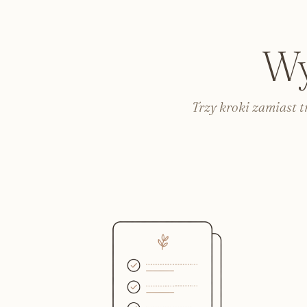
Zabawki sensoryczne
Karty i książeczki kontrastowe
Lalki dla dzieci
Wy
Plakaty do pokoju dziecka
Lampki do pokoju dziecięcego
Trzy kroki zamiast 
Safari