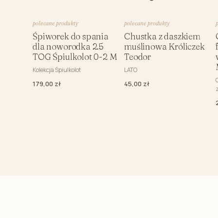
Prześcieradła dla dzieci
Prześcieradło do łóżeczka
polecane produkty
polecane produkty
Śpiworek do spania
Chustka z daszkiem
Prześcieradła do dostawki
dla noworodka 2.5
muślinowa Króliczek
Prześcieradło do kosza mojżesza
TOG Śpiulkolot 0-2 M
Teodor
Podkład ochronny na materac
Kolekcja Śpiulkolot
LATO
Poduszki
179,00 zł
45,00 zł
Poduszka starszaka do pościeli
Poduszki przedszkolaka
Poduszki przytulanki- zwierzaki
Grzechotki dla dzieci
Gryzaki dla niemowląt
Książki dla dzieci