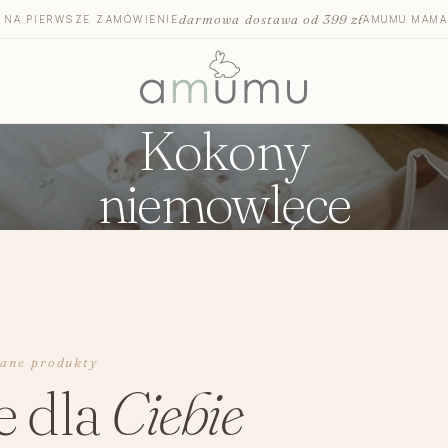
darmowa dostawa od 399 zł
T NA PIERWSZE ZAMÓWIENIE
AMUMU MAMA
Kokony
niemowlęce
Otulacze i pieluszki bambusowe
Otulacze do
Mata na przewijak
Otulacz 
Pojemniki na akcesoria
Otulacz 
Ręczniki i okrycia kąpielowe
Kocyk do fo
Kosmetyki dla dzieci
Antypotow
Szczotka dla niemowląt
Podróżna m
cane produkty
Akcesoria dla niemowląt
Prześciera
e dla
Ciebie
Środki czystości bezpieczne dla dzieci
Kocyki dzi