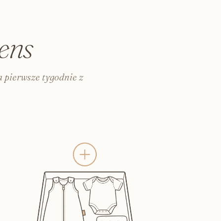
zka i do szpitala
o karmienia i pielęgnacji
włosów
ens
 kursy
a dorosłych
 pierwsze tygodnie z