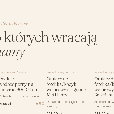
ściej wybierane
o których wracają
amy
najczęściej wybierane
najczęściej wybierane
najczęściej wy
Podkład
Otulacz do
Otulacz d
wodoodporny na
fotelika/kocyk
fotelika/
materac 60x120 cm
welurowy do gondoli
welurowy
Miś Henry
Safari lat
Podkład ochronny na materac
Otulacz do fotelika jesienno -
Akcesoria do w
21,00 zł
★ 5,0
zimowy
niemowlaka
279,00 zł
279,00 zł