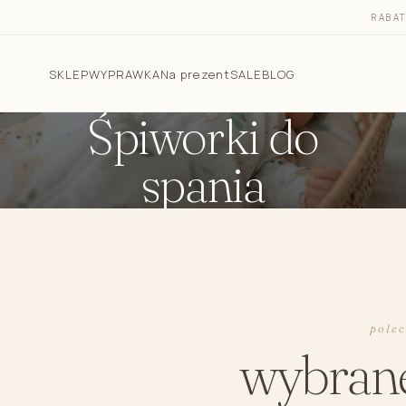
RABA
SKLEP
WYPRAWKA
Na prezent
SALE
BLOG
Śpiworki do
spania
Pościel dla dzieci
Śpiworki do spania
Otulacz do spania - śpiworek 2w1
Śpiworek do spania dla niemowlaka letni 1.0 TOG
Śpiworek do spania dla niemowlaka całoroczny 2.5
TOG
pole
Śpiworek z nogawkami 1.0 TOG i 2.5 TOG
wybran
Rożki niemowlęce
Kokony niemowlęce