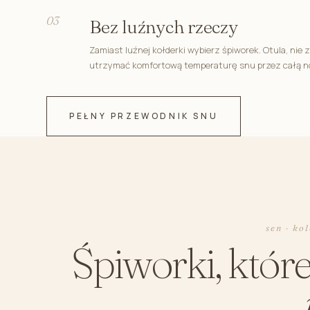
03
Bez luźnych rzeczy
Zamiast luźnej kołderki wybierz śpiworek. Otula, nie 
utrzymać komfortową temperaturę snu przez całą n
PEŁNY PRZEWODNIK SNU
sen · ko
Śpiworki, które