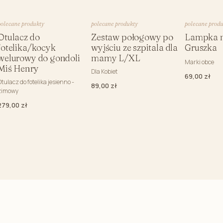
Kocyk l
Kocyki 
polecane produkty
polecane produkty
polecane prod
Kocyk P
Otulacz do
Zestaw połogowy po
Lampka n
fotelika/kocyk
wyjściu ze szpitala dla
Gruszka
Poduszki 
welurowy do gondoli
mamy L/XL
Marki obce
Miś Henry
Dla Kobiet
69,00 zł
Otulacz do fotelika jesienno -
89,00 zł
zimowy
279,00 zł
Kombinezon niemowlęcy
Szlafrok/ 
Pajacyki niemowlęce
Poduszki d
Body niemowlęce
Organizery