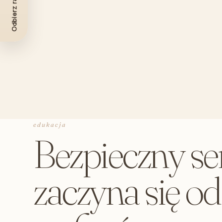
Odbierz rabat -10%
edukacja
Bezpieczny se
zaczyna się o