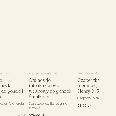
bierane
najczęściej wybierane
najczęściej wybierane
o
Otulacz do
Czapeczka
kocyk
fotelika/kocyk
niemowlęca Miś
 do gondoli
welurowy do gondoli
Henry 0-3m
te
Śpiulkolot
Czapeczki niemowlęce
ózka i fotelika dla
Otulacz do fotelika jesienno -
29,00 zł
zimowy
★ 5,0
279,00 zł