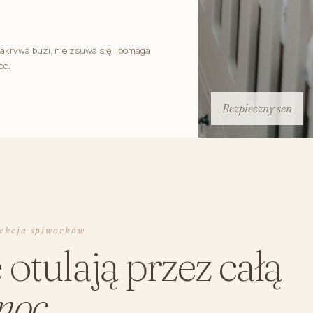
zakrywa buzi, nie zsuwa się i pomaga
oc.
Bezpieczny sen
lekcja śpiworków
 otulają przez całą
noc