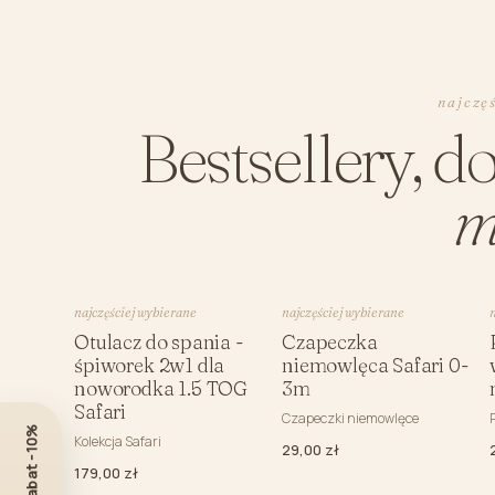
najczę
Bestsellery, d
m
najczęściej wybierane
najczęściej wybierane
Otulacz do spania -
Czapeczka
śpiworek 2w1 dla
niemowlęca Safari 0-
noworodka 1.5 TOG
3m
Safari
Czapeczki niemowlęce
Kolekcja Safari
29,00 zł
179,00 zł