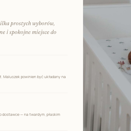
kilka prostych wyborów,
e i spokojne miejsce do
t. Maluszek powinien być układany na
ub dostawce — na twardym, płaskim
.