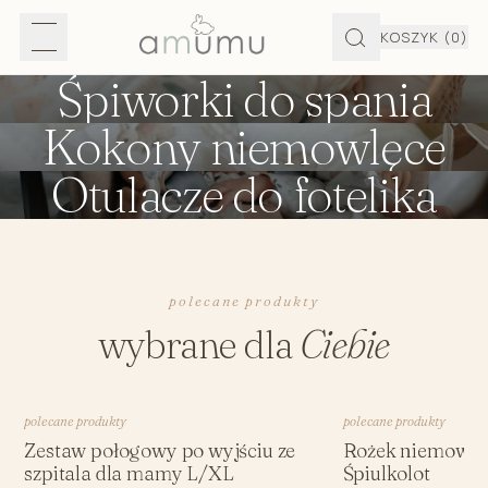
KOSZYK
(0)
Śpiworki do spania
Kokony niemowlęce
Otulacze do fotelika
polecane produkty
wybrane dla
Ciebie
polecane produkty
polecane produkty
Zestaw połogowy po wyjściu ze
Rożek niemowlę
szpitala dla mamy L/XL
Śpiulkolot