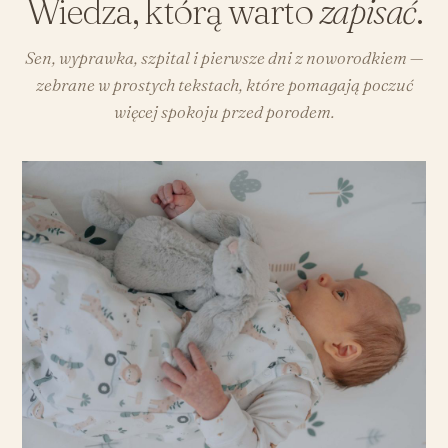
Wiedza, którą warto
zapisać
.
Sen, wyprawka, szpital i pierwsze dni z noworodkiem —
zebrane w prostych tekstach, które pomagają poczuć
więcej spokoju przed porodem.