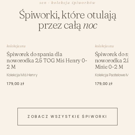
sen · kolekcja śpiworków
Śpiworki, które otulają
przez całą
noc
kolekcja snu
kolekcja snu
Śpiworek do spania dla
Śpiworek do spa
noworodka 2.5 TOG Miś Henry 0-
noworodka 2.5 
2 M
Misie 0-2 M
Kolekcja Miś Henry
Kolekcja Pastelowe Misie
179,00 zł
179,00 zł
ZOBACZ WSZYSTKIE ŚPIWORKI