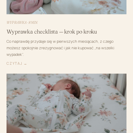
WYPRAWKA · 8 MIN
Wyprawka checklista — krok po kroku
Co naprawdę przydaje się w pierwszych miesiącach, z czego
możesz spokojnie zrezygnować i jak nie kupować „na wszelki
wypadek”.
CZYTAJ →