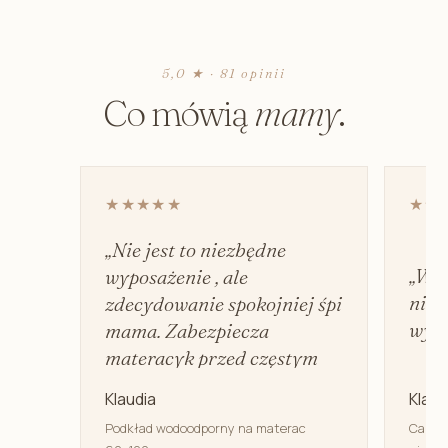
5,0 ★ · 81 opinii
Co mówią
mamy
.
★★★★★
★★
„Nie jest to niezbędne
„Wyd
wyposażenie , ale
nie 
zdecydowanie spokojniej śpi
wyci
mama. Zabezpiecza
materacyk przed częstym
praniem.”
Klaudia
Klaud
Podkład wodoodporny na materac
Canpol