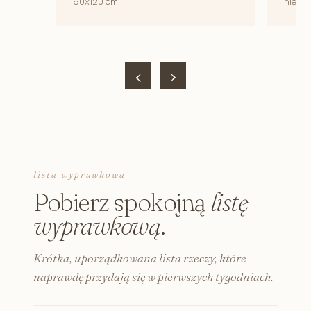
60x120 cm
niemow
‹
›
lista wyprawkowa
Pobierz spokojną
listę
wyprawkową
.
Krótka, uporządkowana lista rzeczy, które
naprawdę przydają się w pierwszych tygodniach.