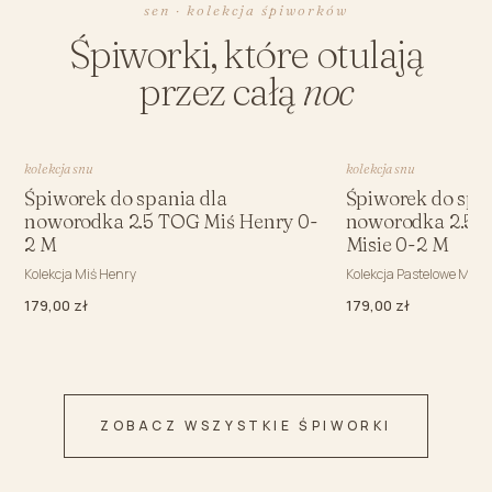
sen · kolekcja śpiworków
Śpiworki, które otulają
przez całą
noc
kolekcja snu
kolekcja snu
Śpiworek do spania dla
Śpiworek do spa
noworodka 2.5 TOG Miś Henry 0-
noworodka 2.5 
2 M
Misie 0-2 M
Kolekcja Miś Henry
Kolekcja Pastelowe Misie
179,00 zł
179,00 zł
ZOBACZ WSZYSTKIE ŚPIWORKI