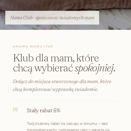
Mama Club · społeczność świadomych mam
amumu mama club
Klub dla mam, które
chcą wybierać
spokojniej
.
Dołącz do miejsca stworzonego dla mam, które
chcą kompletować wyprawkę świadomie.
Stały rabat 5%
Twój klubowy rabat na zakupy w Amumu — bez
minimalnej kwoty zamówienia i bez czekania na