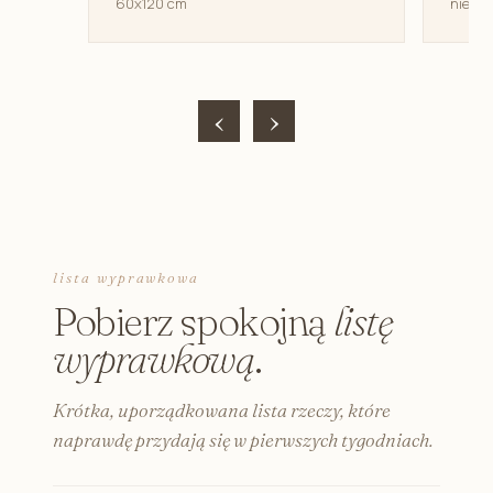
60x120 cm
niemow
‹
›
lista wyprawkowa
Pobierz spokojną
listę
wyprawkową
.
Krótka, uporządkowana lista rzeczy, które
naprawdę przydają się w pierwszych tygodniach.