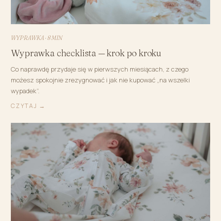
WYPRAWKA · 8 MIN
Wyprawka checklista — krok po kroku
Co naprawdę przydaje się w pierwszych miesiącach, z czego
możesz spokojnie zrezygnować i jak nie kupować „na wszelki
wypadek”.
CZYTAJ →