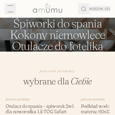
KOSZYK
(0)
Śpiworki do spania
Kokony niemowlęce
Otulacze do fotelika
polecane produkty
wybrane dla
Ciebie
polecane produkty
polecane produkty
Otulacz do spania - śpiworek 2w1
Podkład wodood
dla noworodka 1.5 TOG Safari
materac 60x120