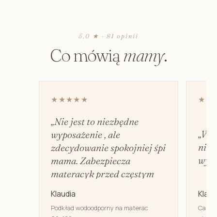
5,0 ★ · 81 opinii
Co mówią
mamy
.
★★★★★
★★
„Nie jest to niezbędne
„Wyd
wyposażenie , ale
nie 
zdecydowanie spokojniej śpi
wyci
mama. Zabezpiecza
materacyk przed częstym
praniem.”
Klaudia
Klaud
Podkład wodoodporny na materac
Canpol