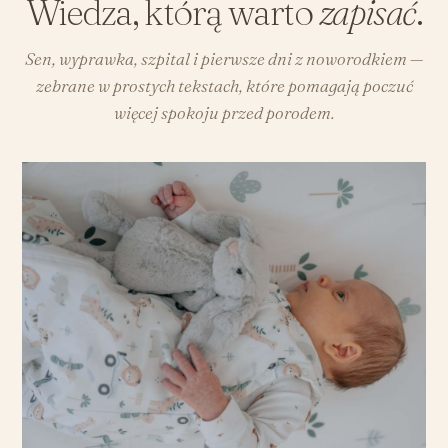
Wiedza, którą warto
zapisać
.
Sen, wyprawka, szpital i pierwsze dni z noworodkiem —
zebrane w prostych tekstach, które pomagają poczuć
więcej spokoju przed porodem.